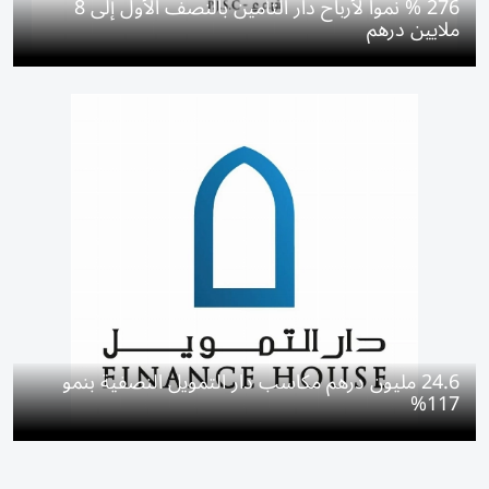
276 % نمواً لأرباح دار التأمين بالنصف الأول إلى 8
ملايين درهم
24.6 مليون درهم مكاسب دار التمويل النصفية بنمو
117%