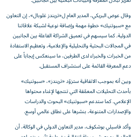
تعزيز تبادل المعرفة والبيانات البحثية بين الجانبين.
وقال عوض البريكي، المدير العام ل«تريندز غلوبال»، إن التعاون
مع «سبوتنيك» خطوة مهمة وإضافة نوعية لشبكة علاقاتنا
الدولية. كما سيسهم في تعميق الشراكة الفاعلة بين الجانبين
في المجالات البحثية والتحليلية والإعلامية، وتعظيم الاستفادة
من الخبرات والخبراء لدى الطرفين، ما سينعكس إيجاباً على
دعم المعرفة القائمة على استشراف المستقبل.
وبين أنه بموجب الاتفاقية ستزوّد «تريندز»، «سبوتنيك»
بأحدث التحليلات المعمّقة التي تنتجها لإغناء محتواها
الإعلامي. كما ستدعم «سبوتنيك» البحوث والدراسات
والإصدارات المتنوعة، بنشرها على نطاق عالمي أوسع.
وأكد فاسيلي بوشكوف، مدير التعاون الدولي في الوكالة، أن