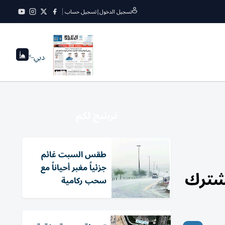
تسجيل الدخول
|
تسجيل حساب
دبي
--°
نرشح لكم
طقس السبت غائم
جزئياً مغبر أحياناً مع
مشترك
سحب ركامية