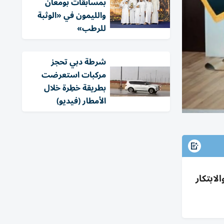
بمسابقات بومعان
والليمون في «الوثبة
للرطب»
شرطة دبي تحجز
مركبات استعرضت
بطريقة خطِرة خلال
الأمطار (فيديو)
لابتكار