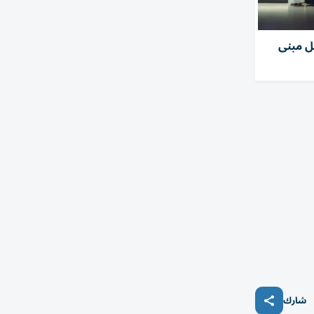
ل مبنى
شارك