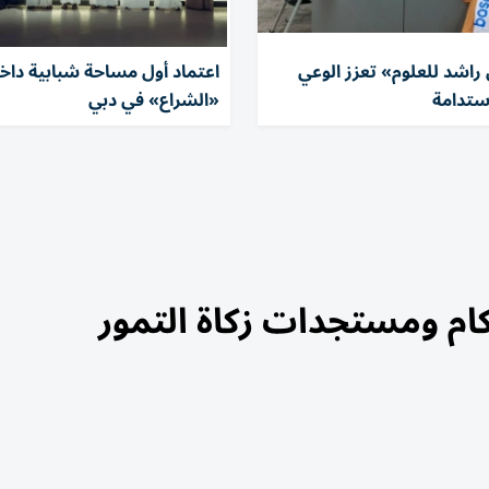
راشد للعلوم» تعزز الوعي
اعتماد أول مساحة شبابية داخ
استدامة
«الشراع» في دبي
ام ومستجدات زكاة التمور