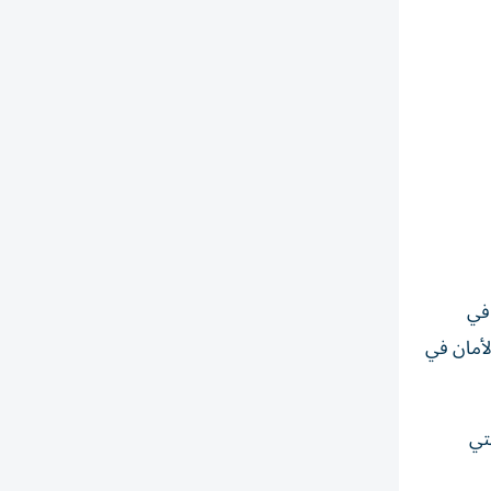
 في
لأمان في
تي