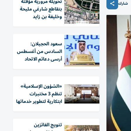
تحويلة مرورية مؤقتة
شارك
بتقاطع شارعَي مليحة
وخليفة بن زايد
سعود الحجيلان:
السادس من أغسطس
أرسى دعائم الاتحاد
«الشؤون الإسلامية»
تنظم 3 مختبرات
ابتكارية لتطوير خدماتها
تتويج الفائزين