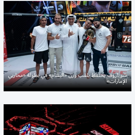
شوباروف يحتفظ بلقب وزن «البنتام» في بطولة «محاربي
الإمارات»