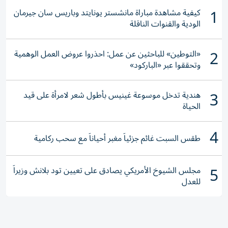
1
كيفية مشاهدة مباراة مانشستر يونايتد وباريس سان جيرمان
الودية والقنوات الناقلة
2
«التوطين» للباحثين عن عمل: احذروا عروض العمل الوهمية
وتحققوا عبر «الباركود»
3
هندية تدخل موسوعة غينيس بأطول شعر لامرأة على قيد
الحياة
4
طقس السبت غائم جزئياً مغبر أحياناً مع سحب ركامية
5
مجلس الشيوخ الأمريكي يصادق على تعيين تود بلانش وزيراً
للعدل