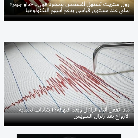
وول ستريت تستهل أغسطس بصعود قوي.. «داو جونز»
يغلق عند مستوى قياسي بدعم أسهم التكنولوجيا
ماذا تفعل أثناء الزلزال وبعد انتهائه؟ إرشادات لحماية
الأرواح بعد زلزال السويس