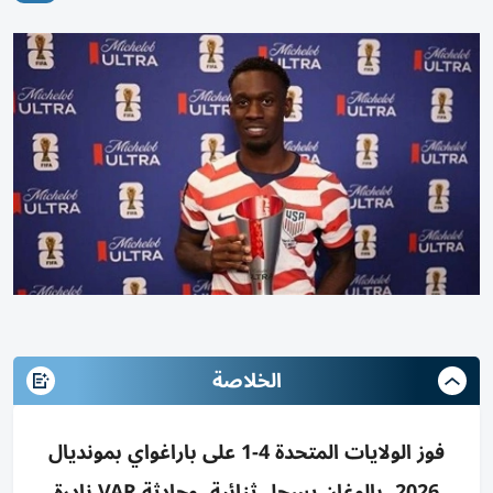
الخلاصة
فوز الولايات المتحدة 4-1 على باراغواي بمونديال
2026، بالوغان يسجل ثنائية، وحادثة VAR نادرة