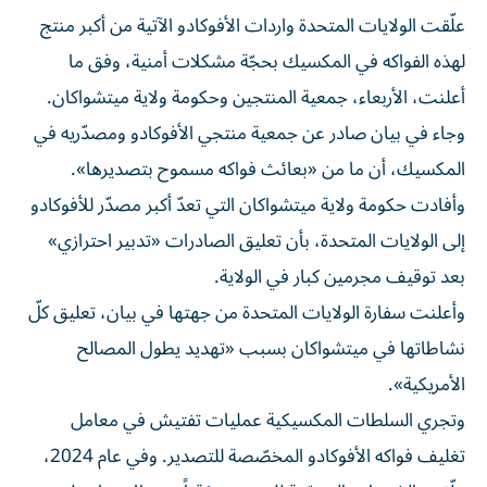
علّقت الولايات المتحدة واردات الأفوكادو الآتية من أكبر منتج
لهذه الفواكه في المكسيك بحجّة مشكلات أمنية، وفق ما
أعلنت، الأربعاء، جمعية المنتجين وحكومة ولاية ميتشواكان.
وجاء في بيان صادر عن جمعية منتجي الأفوكادو ومصدّريه في
المكسيك، أن ما من «بعائث فواكه مسموح بتصديرها».
وأفادت حكومة ولاية ميتشواكان التي تعدّ أكبر مصدّر للأفوكادو
إلى الولايات المتحدة، بأن تعليق الصادرات «تدبير احترازي»
بعد توقيف مجرمين كبار في الولاية.
وأعلنت سفارة الولايات المتحدة من جهتها في بيان، تعليق كلّ
نشاطاتها في ميتشواكان بسبب «تهديد يطول المصالح
الأمريكية».
وتجري السلطات المكسيكية عمليات تفتيش في معامل
تغليف فواكه الأفوكادو المخصّصة للتصدير. وفي عام 2024،