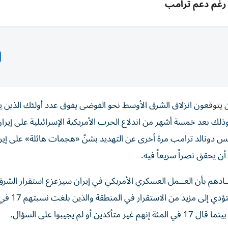
رغم دعم ترامب
ن يتوقعون انزلاق الشرق الأوسط نحو الفوضى يفوق عدد أولئك الذين ي
لك بعد خمسة ‌أشهر من اندلاع الحرب الأمريكية الإسرائيلية على إيران
رئيس دونالد ترامب مرة أخرى عن التهديد بشنّ «هجمات هائلة» على إيرا
أن يحقق نصراً سريعاً فيه.
ـقـــادهم بأن العــمل ‌العسكري الأمريكي في إيران سيزعزع استقرار الش
‌خلال العام المقبل، أي نحو ثلاثة أمثال من ق