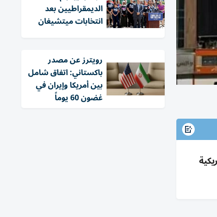
الديمقراطيين بعد
انتخابات ميتشيغان
‏رويترز عن مصدر
باكستاني: اتفاق شامل
بين أمريكا وإيران في
غضون 60 يوماً
ربات أمريكية