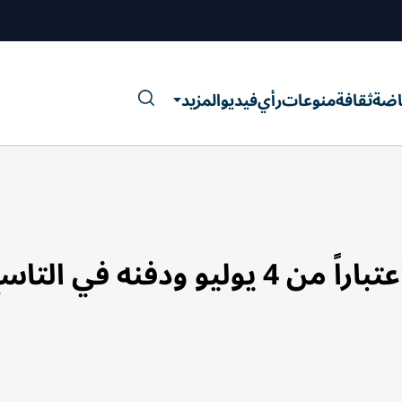
اضة
ثقافة
منوعات
رأي
فيديو
المزيد
إيران تنظم جنازة علي خامنئي اعتباراً من 4 يوليو ودفنه 