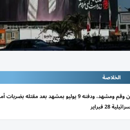
الخلاصة
تشييع علي خامنئي يبدأ 4 يوليو لستة أيام بطهران وقم ومشهد، ودفنه 9 يوليو بمشهد بعد مقتله بض
رائيلية 28 فبراير