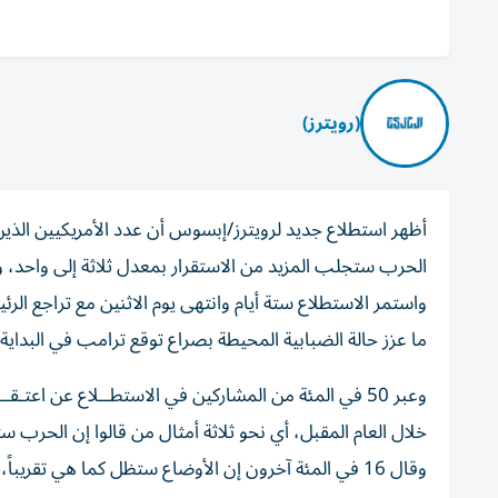
(رويترز)
أظهر استطلاع جديد لرويترز/إبسوس أن عدد الأمريكيين الذي
الحرب ستجلب المزيد من الاستقرار بمعدل ثلاثة إلى واحد، وذ
واستمر الاستطلاع ستة أيام وانتهى يوم الاثنين مع تراجع ال
ما عزز حالة الضبابية المحيطة بصراع توقع ترامب في البداية 
وعبر 50 في المئة من المشاركين في الاستطــلاع عن اعت
وقال 16 في المئة آخرون إن الأوضاع ستظل كما هي تقريباً، بينما قال 17 في المئة إنهم غير متأكدين أو لم يجيبوا على السؤال.