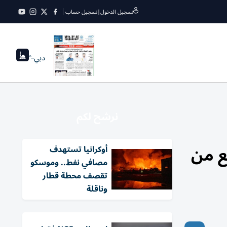
تسجيل الدخول
|
تسجيل حساب
دبي
--°
نرشح لكم
في التاسع من
أوكرانيا تستهدف
مصافي نفط.. وموسكو
تقصف محطة قطار
وناقلة