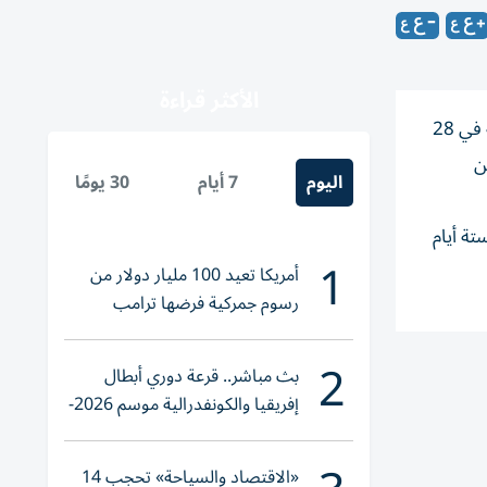
الأكثر قراءة
يوارى المرشد الأعلى الإيراني الراحل علي خامنئي الذي قاد الجمهورية الإسلامية لنحو 37 عاماً قبل مقتله بضربات أمريكية إسرائيلية في 28
ن
اليوم
7 أيام
30 يومًا
ة أيام
1
أمريكا تعيد 100 مليار دولار من
رسوم جمركية فرضها ترامب
2
بث مباشر.. قرعة دوري أبطال
إفريقيا والكونفدرالية موسم 2026-
2027
«الاقتصاد والسياحة» تحجب 14