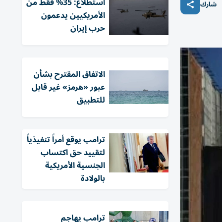
استطلاع: 35% فقط من
شارك
الأمريكيين يدعمون
حرب إيران
الاتفاق المقترح بشأن
عبور «هرمز» غير قابل
للتطبيق
ترامب يوقع أمراً تنفيذياً
لتقييد حق اكتساب
الجنسية الأمريكية
بالولادة
ترامب يهاجم