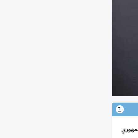
لبنزين؛ انقسام جمهوري