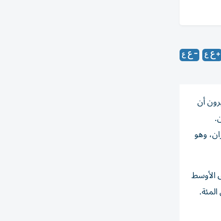
رون أن
.
ن، ​وهو
رق الأوسط
الوا إن الحرب ستؤدي إلى مزيد من الاستقرار في المنطقة والذين بلغت نسبتهم 17 في المئة.