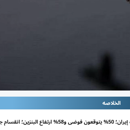
الخلاصه
استطلاع رويترز/إبسوس: 35% فقط يدعمون حرب إيران؛ 50% يتوقعون فوضى و58% ارتفاع ا