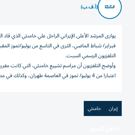
(أ.ف.ب)
فبراير/ شباط الماضي، الثرى في التاسع من يوليو/تموز ال
التلفزيون الرسمي السبت.
وأوضح التلفزيون أن مراسم تشييع خامنئي، التي كانت مقررة
اعتبارا من 4 يوليو/ تموز في العاصمة طهران، وكذلك في مدينتي قم ومشهد الإيرانيتين.
إيران
خامنئي
اقرأ المزيد