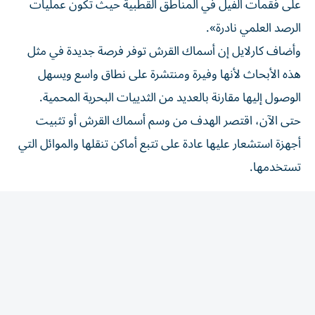
الرصد العلمي نادرة».
وأضاف كارلايل إن أسماك القرش توفر فرصة جديدة في مثل
هذه الأبحاث لأنها وفيرة ومنتشرة على نطاق واسع ويسهل
الوصول إليها مقارنة بالعديد من الثدييات البحرية المحمية.
حتى الآن، اقتصر الهدف من وسم أسماك القرش أو تثبيت
أجهزة استشعار عليها عادة على تتبع أماكن تنقلها والموائل التي
تستخدمها.
قرش الماكو
يختار باحثو جامعة ديلاوير أسماك القرش التي يمكنها جمع
القياسات الأكثر فائدة لأبحاث الأعاصير، ويفضلون ​الأنواع التي
تظهر على السطح بشكل متكرر بما يكفي لكي تبث الأجهزة
المعلومات إلى الأقمار الاصطناعية. وحددت ‌تحليلات سابقة