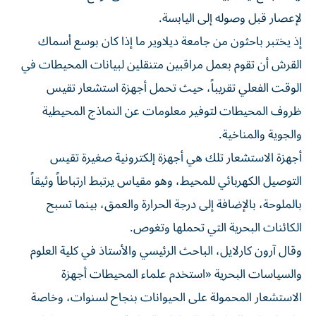
لإعصار قبل ​وصوله إلى اليابسة.
إذ يختبر باحثون ⁠من جامعة ديلاوير ما إذا كان بوسع أسماك
القرش أن تقوم بعمل مراقبين ‌متنقلين لبيانات المحيطات في
الوقت الفعلي تقريباً، ‌حيث تحمل أجهزة استشعار تقيس
ظروف المحيطات لتوفير معلومات عن النماذج المحيطية
والجوية والمناخية.
أجهزة الاستشعار تلك هي أجهزة إلكترونية صغيرة تقيس
التوصيل الكهربائي للمحيط، وهو مقياس يرتبط ارتباطاً وثيقاً
بالملوحة، بالإضافة إلى درجة الحرارة والعمق، بينما تسبح
الكائنات البحرية التي ‌تحملها وتغوص.
وقال آرون كارلايل، الباحث الرئيسي والأستاذ في كلية العلوم
والسياسات البحرية «استخدم علماء المحيطات أجهزة
الاستشعار المحمولة على الحيوانات بنجاح ⁠لسنوات، وخاصة
على فقمات الفيل في المناطق القطبية حيث تكون عمليات