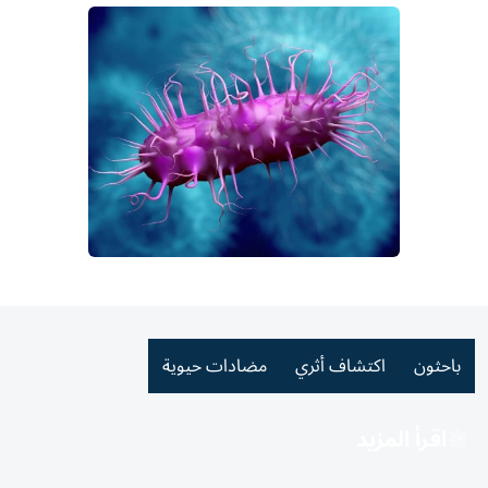
باحثون
اكتشاف أثري
مضادات حيوية
اقرأ المزيد