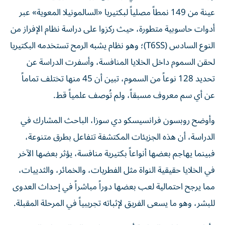
عينة من 149 نمطاً مصلياً لبكتيريا «السالمونيلا المعوية» عبر
أدوات حاسوبية متطورة، حيث ركزوا على دراسة نظام الإفراز من
النوع السادس (T6SS)؛ وهو نظام يشبه الرمح تستخدمه البكتيريا
لحقن السموم داخل الخلايا المنافسة، وأسفرت الدراسة عن
تحديد 128 نوعاً من السموم، تبين أن 45 منها تختلف تماماً
عن أي سم معروف مسبقاً، ولم تُوصف علمياً قط.
وأوضح روبسون فرانسيسكو دي سوزا، الباحث المشارك في
الدراسة، أن هذه الجزيئات المكتشفة تتفاعل بطرق متنوعة،
فبينما يهاجم بعضها أنواعاً بكتيرية منافسة، يؤثر بعضها الآخر
في الخلايا حقيقية النواة مثل الفطريات، والخمائر، والثدييات،
مما يرجح احتمالية لعب بعضها دوراً مباشراً في إحداث العدوى
للبشر، وهو ما يسعى الفريق لإثباته تجريبياً في المرحلة المقبلة.