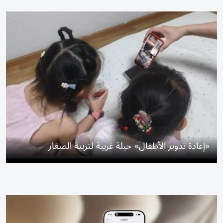
«إعادة تدوير الأطفال» حيلة غريبة لتربية الصغار