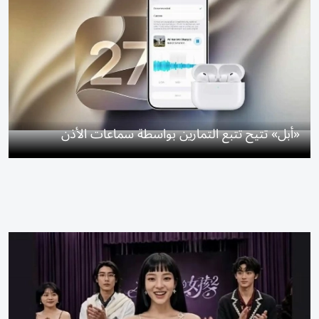
«أبل» تتيح تتبع التمارين بواسطة سماعات الأذن