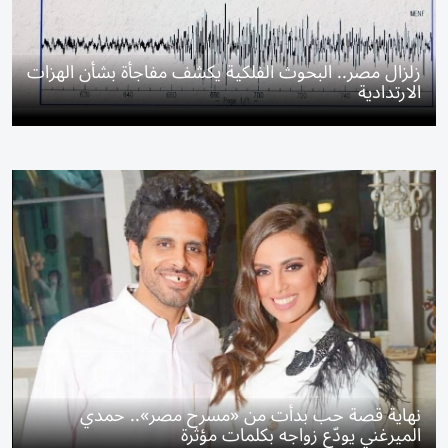
زلزال مصر.. البحوث الفلكية يكشف مفاجأة بشأن الهزات
الارتدادية
نهاية قصة حب بدأت من «مسرح مصر».. حمدي
الميرغني يودّع زواجه بكلمات مؤثرة