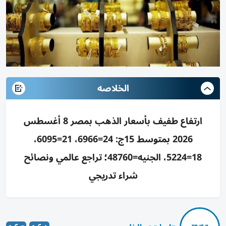
الخلاصه
ارتفاع طفيف بأسعار الذهب بمصر 8 أغسطس
2026 بمتوسط 15ج: 24=6966، 21=6095،
18=5224، الجنيه=48760؛ تراجع عالمي ونصائح
شراء تدريجي