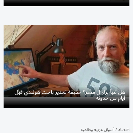
هل تنبأ بزلزال مصر؟ حقيقة تحذير باحث هولندي قبل
أيام من حدوثه
اقتصاد
/
أسواق عربية وعالمية