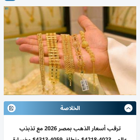
الخلاصة
ترقب أسعار الذهب بمصر 2026 مع تذبذب
عالمي 4023-4218$ ونطاق 4059-4313$ وخسارة