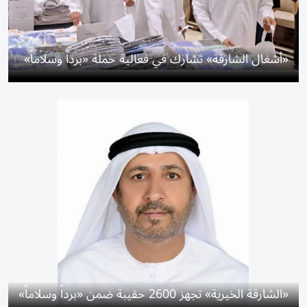
«أشغال الشارقة» تشارك في فعالية حملة «برداً وسلاماً»
«الشارقة الخيرية» تجهز 2600 حقيبة ضمن «برداً وسلاماً»