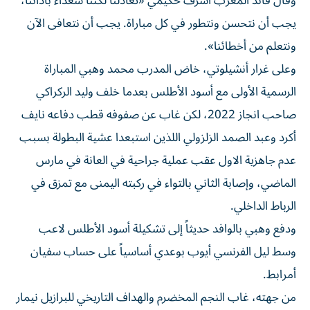
وقال قائد المغرب أشرف حكيمي «تعادلنا لكننا سعداء بأدائنا،
يجب أن نتحسن ونتطور في كل مباراة. يجب أن نتعافى الآن
ونتعلم من أخطائنا».
وعلى غرار أنشيلوتي، خاض المدرب محمد وهبي المباراة
الرسمية الأولى مع أسود الأطلس بعدما خلف وليد الركراكي
صاحب انجاز 2022، لكن غاب عن صفوفه قطب دفاعه نايف
أكرد وعبد الصمد الزلزولي اللذين استبعدا عشية البطولة بسبب
عدم جاهزية الاول عقب عملية جراحية في العانة في مارس
الماضي، وإصابة الثاني بالتواء في ركبته اليمنى مع تمزق في
الرباط الداخلي.
ودفع وهبي بالوافد حديثاً إلى تشكيلة أسود الأطلس لاعب
وسط ليل الفرنسي أيوب بوعدي أساسياً على حساب سفيان
أمرابط.
من جهته، غاب النجم المخضرم والهداف التاريخي للبرازيل نيمار