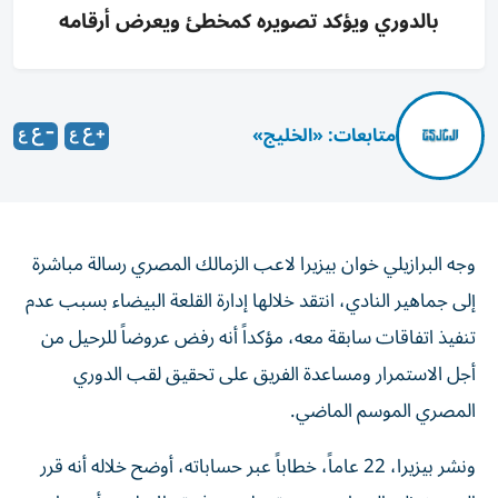
بالدوري ويؤكد تصويره كمخطئ ويعرض أرقامه
متابعات: «الخليج»
وجه البرازيلي خوان بيزيرا لاعب الزمالك المصري رسالة مباشرة
إلى جماهير النادي، انتقد خلالها إدارة القلعة البيضاء بسبب عدم
تنفيذ اتفاقات سابقة معه، مؤكداً أنه رفض عروضاً للرحيل من
أجل الاستمرار ومساعدة الفريق على تحقيق لقب الدوري
المصري الموسم الماضي.
ونشر بيزيرا، 22 عاماً، خطاباً عبر حساباته، أوضح خلاله أنه قرر
الحديث إلى الجماهير دون تدخل من فريقه الإعلامي أو محاميه،