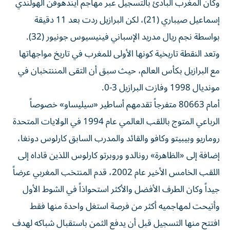
وكان المغرب البادئ بالتسجيل عبر مهاجم أيندهوفن الهولندي
إسماعيل صيباري (21)، لكن البرازيل ردت بعد 11 دقيقة
بواسطة نجم ريال مدريد الإسباني فينيسيوس جونيور (32).
وتعد النقطة تاريخية كونها الأولى للمغرب في تاريخ مواجهاتها
مع البرازيل بكأس العالم، حيث سبق أن التقى المننتخبان في
مونديال 1998 وفازت البرازيل 3-0.
أمام 80663 متفرجاً تقدمهم أساطير «سيليساو» خصوصاً
الرباعي المتوج باللقب العالمي عام 1994 في الولايات المتحدة
روماريو وبيبيتو وكافو والقائد والمدرب السابق كارلوس دونغا،
إضافة إلى «الظاهرة» رونالدو وروبرتو كارلوس اللذين قاداه إلى
اللقب الخامس الأخير عام 2002، قدم المنتخب المغربي عرضاً
جيداً وكان الطرف الأفضل والأكثر استحواذاً في الشوط الأول
وأتيحت لمهاجميه أكثر من فرصة استغل واحدة منها فقط
افتتح منها التسجيل قبل أن يدفع الثمن باستقبال شباكه لهدف