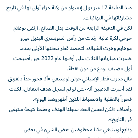
منذ الدقيقة 17 عبر بريل إيمبولو من ركلة جزاء أولى لها في تاريخ
مشاركاتها في النهائيات.
لكن في الدقيقة الرابعة من الوقت بدل الضائع، ارتقى بوعلام
خوخي لكرة عالية ارتدت من رأس السويسري البديل ميرو
موهايم وهزت الشباك، لتحصد قطر نقطتها الأولى بعدما
خسرت مبارياتها الثلاث على أرضها عام 2022 حين أصبحت
أول مضيف يودع من دون نقطة.
قال مدرب قطر الإسباني خولن لوبيتيغي «أنا فخور جداً بالفريق.
لقد أخبرت اللاعبين أنه حتى لو لم نسجل هدف التعادل، لكنت
فخوراً بالعقلية والانضباط اللذين أظهروهما اليوم».
وأضاف «لكن لحسن الحظ سجلنا الهدف وحققنا نتيجة ستبقى
في التاريخ».
وتابع لوبيتيغي «كنا محظوظين بعض الشيء في بعض