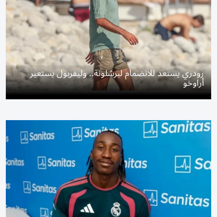
رودري يستعد للانضمام لبرشلونة.. وليفربول يستعير
أراوخو