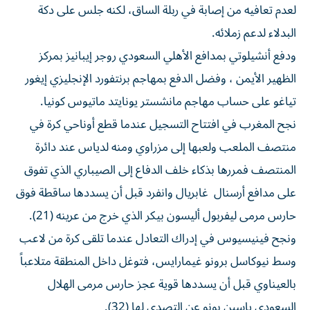
لعدم تعافيه من إصابة في ربلة الساق، لكنه جلس على دكة
البدلاء لدعم زملائه.
ودفع أنشيلوتي بمدافع الأهلي السعودي روجر إيبانيز بمركز
الظهير الأيمن ، وفضل الدفع بمهاجم برنتفورد الإنجليزي إيغور
تياغو على حساب مهاجم مانشستر يونايتد ماتيوس كونيا.
نجح المغرب في افتتاح التسجيل عندما قطع أوناحي كرة في
منتصف الملعب ولعبها إلى مزراوي ومنه لدياس عند دائرة
المنتصف فمررها بذكاء خلف الدفاع إلى الصيباري الذي تفوق
على مدافع أرسنال غابريال وانفرد قبل أن يسددها ساقطة فوق
حارس مرمى ليفربول أليسون بيكر الذي خرج من عرينه (21).
ونجح فينيسيوس في إدراك التعادل عندما تلقى كرة من لاعب
وسط نيوكاسل برونو غيمارايس، فتوغل داخل المنطقة متلاعباً
بالعيناوي قبل أن يسددها قوية عجز حارس مرمى الهلال
السعودي ياسين بونو عن التصدي لها (32).