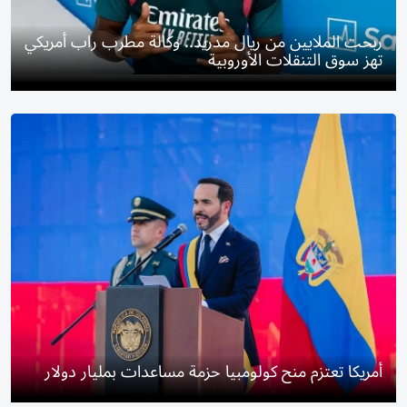
ربحت الملايين من ريال مدريد.. وكالة مطرب راب أمريكي
تهز سوق التنقلات الأوروبية
أمريكا تعتزم منح كولومبيا حزمة مساعدات بمليار دولار