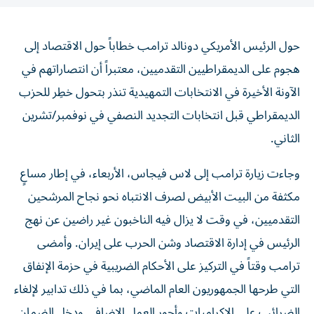
حول الرئيس الأمريكي دونالد ترامب خطاباً حول الاقتصاد إلى
هجوم على الديمقراطيين التقدميين، معتبراً أن انتصاراتهم في
الآونة الأخيرة في الانتخابات التمهيدية تنذر بتحول خطِر للحزب
‌الديمقراطي قبل انتخابات التجديد النصفي في نوفمبر/تشرين
الثاني.
وجاءت زيارة ترامب إلى لاس فيجاس، الأربعاء، في ​إطار مساعٍ
مكثفة من البيت الأبيض لصرف الانتباه نحو نجاح المرشحين
التقدميين، في ‌وقت لا يزال فيه الناخبون غير ‌راضين عن نهج
الرئيس في إدارة الاقتصاد وشن الحرب على إيران. وأمضى
ترامب وقتاً في التركيز على الأحكام الضريبية في حزمة الإنفاق
التي طرحها الجمهوريون العام الماضي، بما في ذلك تدابير لإلغاء
الضرائب ‌على الإكراميات وأجور العمل الإضافي ودخل الضمان