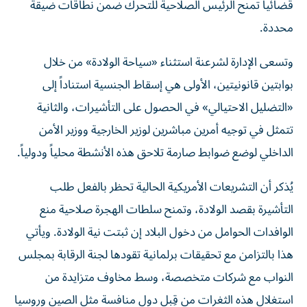
قضائياً تمنح الرئيس الصلاحية للتحرك ضمن نطاقات ضيقة
محددة.
وتسعى الإدارة لشرعنة استثناء «سياحة الولادة» من خلال
بوابتين قانونيتين، الأولى هي إسقاط الجنسية استناداً إلى
«التضليل الاحتيالي» في الحصول على التأشيرات، والثانية
تتمثل في توجيه أمرين مباشرين لوزير الخارجية ووزير الأمن
الداخلي لوضع ضوابط صارمة تلاحق هذه الأنشطة محلياً ودولياً.
يُذكر أن التشريعات الأمريكية الحالية تحظر بالفعل طلب
التأشيرة بقصد الولادة، وتمنح سلطات الهجرة صلاحية منع
الوافدات الحوامل من دخول البلاد إن ثبتت نية الولادة. ويأتي
هذا بالتزامن مع تحقيقات برلمانية تقودها لجنة الرقابة بمجلس
النواب مع شركات متخصصة، وسط مخاوف متزايدة من
استغلال هذه الثغرات من قِبل دول منافسة مثل الصين وروسيا