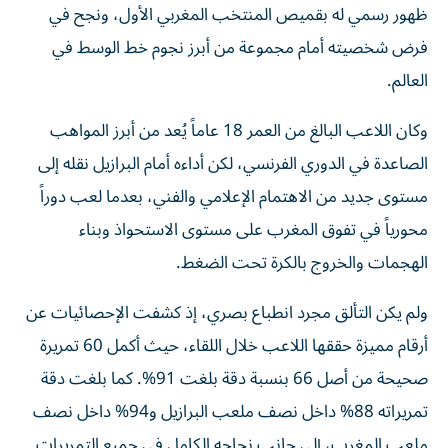
ظهور رسمي له بقميص المنتخب المغربي الأول، ونجح في
فرض شخصيته أمام مجموعة من أبرز نجوم خط الوسط في
العالم.
وكان اللاعب البالغ من العمر 18 عاماً يُعد من أبرز المواهب
الصاعدة في الدوري الفرنسي، لكن أداءه أمام البرازيل نقله إلى
مستوى جديد من الاهتمام الإعلامي والفني، بعدما لعب دوراً
محورياً في تفوق المغرب على مستوى الاستحواذ وبناء
الهجمات والخروج بالكرة تحت الضغط.
ولم يكن التألق مجرد انطباع بصري، إذ كشفت الإحصائيات عن
أرقام مميزة حققها اللاعب خلال اللقاء، حيث أكمل 60 تمريرة
صحيحة من أصل 66 بنسبة دقة بلغت 91%. كما بلغت دقة
تمريراته 88% داخل نصف ملعب البرازيل و94% داخل نصف
ملعب المغرب، إلى جانب نجاحه الكامل في جميع التمريرات