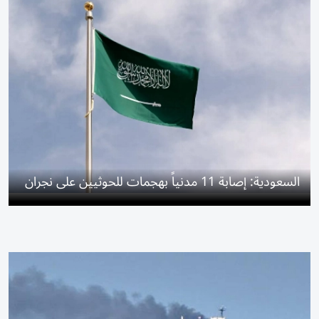
السعودية: إصابة 11 مدنياً بهجمات للحوثيين على نجران