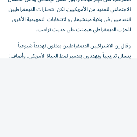
الاجتماعي للعديد من الأمريكيين. لكن انتصارات الديمقراطيين
التقدميين في ولاية ميتشيغان والانتخابات التمهيدية الأخرى
للحزب الديمقراطي هيمنت على حديث ترامب.
وقال إن الاشتراكيين الديمقراطيين يمثلون تهديداً شيوعياً
يتسلل تدريجياً ويهددون بتدمير نمط الحياة الأمريكي. وأضاف:
«أعتقد أنه التهديد الأكبر». ولا يُعرّف أي من المرشحين
الديمقراطيين الفائزين في ميتشيغان نفسه بأنه اشتراكي
ديمقراطي، لكن بعض المرشحين التقدميين الذين حققوا
انتصارات في الانتخابات التمهيدية السابقة يفعلون ذلك.
وفي ظل تراجع شعبيته في استطلاعات الرأي، اشتكى ترامب
من عدم حصوله على التقدير المناسب لسياساته.
وقال: «لا أحصل ‌على تقدير لأي شيء».