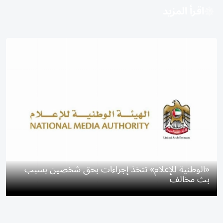
اقرأ المزيد
«الوطنية للإعلام» تتخذ إجراءات بحق شخصين بسبب
بث مخالف