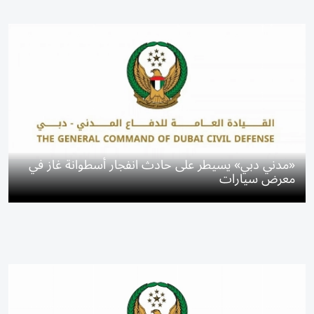
«مدني دبي» يسيطر على حادث انفجار أسطوانة غاز في
معرض سيارات