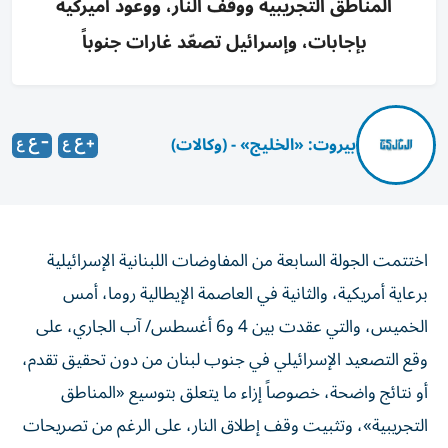
المناطق التجريبية ووقف النار، ووعود أميركية
بإجابات، وإسرائيل تصعّد غارات جنوباً
بيروت: «الخليج» - (وكالات)
اختتمت الجولة السابعة من المفاوضات اللبنانية الإسرائيلية
برعاية أمريكية، والثانية في العاصمة الإيطالية روما، أمس
الخميس، والتي عقدت بين 4 و6 أغسطس/ آب الجاري، على
وقع التصعيد الإسرائيلي في جنوب لبنان من دون تحقيق تقدم،
أو نتائج واضحة، خصوصاً إزاء ما يتعلق بتوسيع «المناطق
التجريبية»، وتثبيت وقف إطلاق النار، على الرغم من تصريحات
مسؤولين في الخارجية الأمريكية وصفتها ب«المثمرة»، فيما