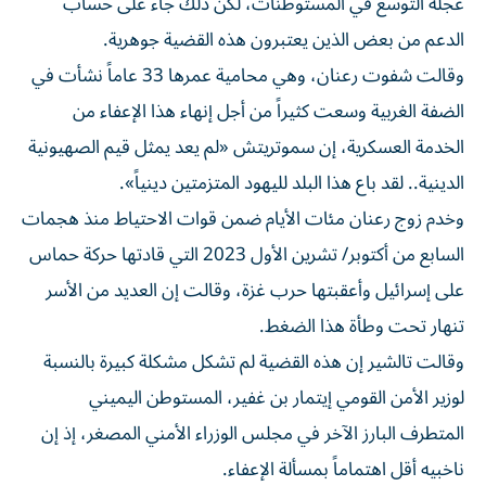
عجلة التوسع في المستوطنات، لكن ذلك جاء على حساب
الدعم من بعض الذين يعتبرون هذه القضية جوهرية.
وقالت شفوت رعنان، وهي محامية عمرها 33 عاماً نشأت في
الضفة الغربية وسعت كثيراً من أجل إنهاء هذا الإعفاء ‌من
الخدمة العسكرية، إن سموتريتش «لم ‌يعد يمثل قيم الصهيونية
الدينية.. لقد باع هذا البلد لليهود المتزمتين دينياً».
وخدم زوج رعنان ⁠مئات الأيام ضمن قوات الاحتياط منذ هجمات
السابع من أكتوبر/ تشرين الأول 2023 التي قادتها حركة حماس
على إسرائيل وأعقبتها حرب غزة، ‌وقالت إن العديد من الأسر
تنهار تحت وطأة هذا الضغط.
وقالت تالشير إن هذه القضية لم تشكل مشكلة كبيرة بالنسبة
لوزير الأمن القومي إيتمار بن غفير، المستوطن اليميني
المتطرف البارز الآخر في مجلس الوزراء الأمني المصغر، إذ إن
ناخبيه أقل اهتماماً بمسألة الإعفاء.