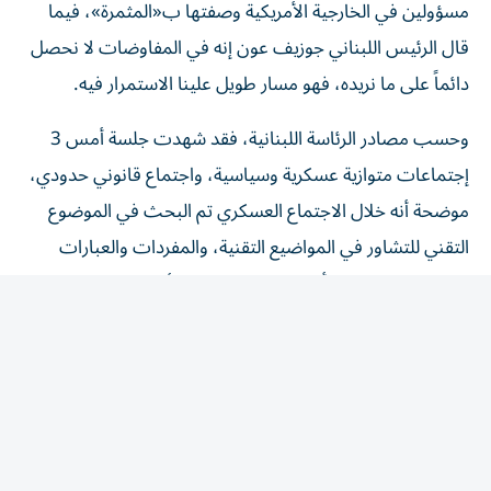
قال الرئيس اللبناني جوزيف عون إنه في المفاوضات لا نحصل
دائماً على ما نريده، فهو مسار طويل علينا الاستمرار فيه.
وحسب مصادر الرئاسة اللبنانية، فقد شهدت جلسة أمس 3
إجتماعات متوازية عسكرية وسياسية، واجتماع قانوني حدودي،
موضحة أنه خلال الاجتماع العسكري تم البحث في الموضوع
التقني للتشاور في المواضيع التقنية، والمفردات والعبارات
العسكرية، لافتة إلى أن البحث في ملف الأسرى انقسم إلى
شقين، الأول مسار القانون الدولي الذي يرعى الأسرى، والثاني
متعلق بتبادل لوائح الأسرى، وهو أمر صعب للبنان، لأنه لا
يملك هذه اللوائح، موضحة أن هناك إيجابية لناحية التعامل
بملف الأسرى، ويجري العمل لإدخال الصليب الأحمر الدولي
في الموضوع. كما برز توجه للفصل بين الأسرى المدنيين لدى
إسرائيل وأسرى «حزب الله». وبحسب هذه المصادر، فإن