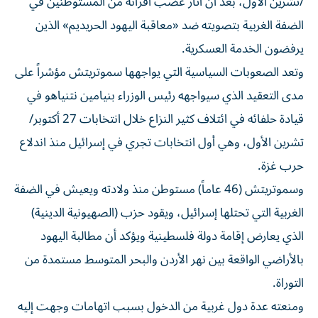
/تشرين الأول، بعد أن أثار غضب أقرانه من المستوطنين في
الضفة الغربية بتصويته ضد «معاقبة اليهود الحريديم» الذين
يرفضون الخدمة العسكرية.
وتعد الصعوبات ​السياسية التي يواجهها سموتريتش مؤشراً ⁠على
مدى التعقيد الذي سيواجهه رئيس الوزراء بنيامين نتنياهو في
قيادة حلفائه في ائتلاف كثير النزاع خلال انتخابات 27 أكتوبر/
تشرين الأول، ‌وهي أول انتخابات تجري في إسرائيل منذ اندلاع
‌حرب غزة.
وسموتريتش (46 عاماً) مستوطن منذ ولادته ويعيش في الضفة
الغربية التي تحتلها إسرائيل، ويقود حزب (الصهيونية الدينية)
الذي يعارض إقامة دولة فلسطينية ويؤكد أن مطالبة اليهود
بالأراضي الواقعة بين نهر الأردن والبحر المتوسط مستمدة من
التوراة.
ومنعته عدة دول غربية من الدخول بسبب اتهامات وجهت إليه