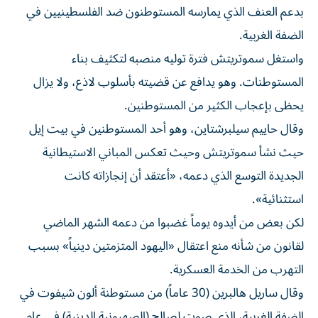
بدعم العنف الذي يمارسه المستوطنون ضد الفلسطينيين في
الضفة الغربية.
واستغل سموتريتش فترة توليه ⁠منصبه لتكثيف بناء
المستوطنات. وهو يدافع عن قضيته بأسلوب لاذع، ولا يزال
يحظى بإعجاب الكثير من المستوطنين.
وقال حاييم سيلبرشتاين، وهو أحد المستوطنين في بيت إيل
حيث نشأ سموتريتش وحيث تعكس المباني الاستيطانية
الجديدة التوسع الذي دعمه، «أعتقد أن إنجازاته كانت
استثنائية».
لكن بعض من أيدوه يوماً غضبوا من دعمه الشهر الماضي
لقانون من شأنه منع اعتقال «اليهود المتزمتين دينياً» بسبب
التهرب من الخدمة العسكرية.
وقال ساريل هالبرين (30 عاماً) من مستوطنة ألون شيفوت في
الضفة الغربية، الذي صوت لصالح (الصهيونية الدينية) في عام