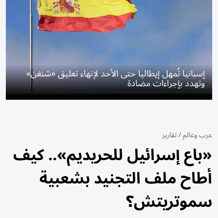
إسبانيا تُمهل إيطاليا حتى الأحد لإنهاء تعليق «شنغن»
وتهدد بإجراءات مضادة
عرب وعالم
/
تقارير
«باع إسرائيل للحريديم».. كيف
أطاح ملف التجنيد بشعبية
سموتريتش؟