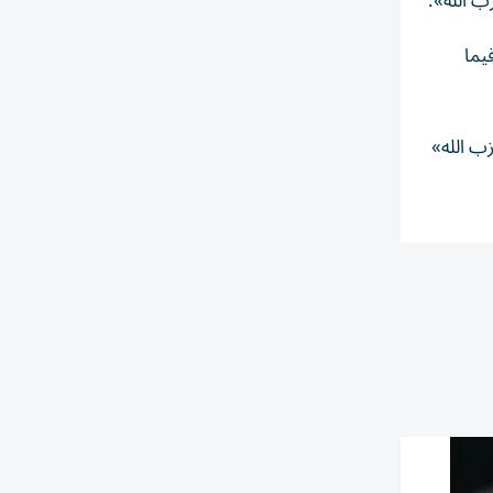
ب الله».
يما
ب الله»