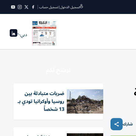
تسجيل الدخول
|
تسجيل حساب
دبي
--°
نرشح لكم
ضربات متبادلة بين
روسيا وأوكرانيا تودي بـ
13 شخصاً
شارك