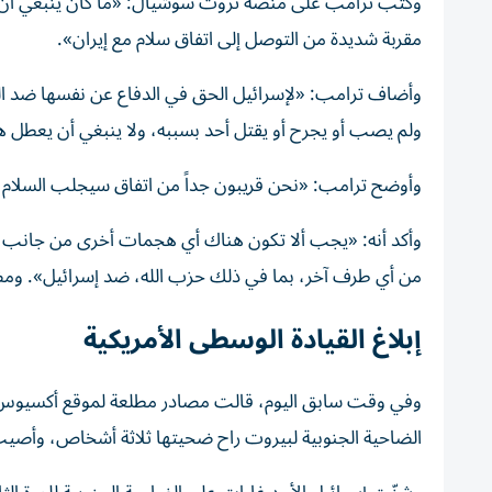
وكتب ترامب على منصة تروث سوشيال: «ما كان ينبغي أن 
مقربة شديدة من التوصل إلى اتفاق سلام مع إيران».
وأضاف ترامب: «لإسرائيل الحق في الدفاع عن نفسها ضد الته
ولم يصب أو يجرح أو يقتل أحد بسببه، ولا ينبغي أن يعطل هذ
وأوضح ترامب: «نحن قريبون جداً من اتفاق سيجلب السلام إل
وأكد أنه: «يجب ألا تكون هناك أي هجمات أخرى من جانب إ
من أي طرف آخر، بما في ذلك حزب الله، ضد إسرائيل». ومضى
إبلاغ القيادة الوسطى الأمريكية
وفي وقت سابق اليوم، قالت مصادر مطلعة لموقع أكسيوس، إن
الضاحية الجنوبية لبيروت راح ضحيتها ثلاثة أشخاص، وأصي