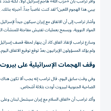
وأقر ترامب بأن «حزب الله» هاجم إسرائيل أولاً، لكنه شدد 
بيبي هذا الهجوم اللعين؟ لقد كنت غاضباً جداً. أخبرته بذلك. إن
وأشار ترامب إلى أن الاتفاق مع إيران سيكون جيداً لإسرا
المواد النووية، ويسمح بعمليات تفتيش مفاجئة للمنشآت النوو
وسارع ترامب لإنقاذ اتفاق كاد أن ينهار لحظة قصف إسرائيل ل
ولم يؤكد المسؤولون الإيرانيون بعدُ توقع توقيع الاتفاق اليوم.
وقف الهجمات الإسرائيلية على بيروت
وفي وقت سابق اليوم، قال ترامب إنه يجب ألا تكون هناك 
الضاحية الجنوبية لبيروت أودت بثلاثة أشخاص.
وأكد ترامب أن «اتفاق السلام مع إيران سيشمل لبنان وعلى 