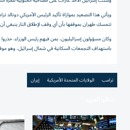
وشنّت إسرائيل الأحد غارات على الضاحية الجنوبية للمرة الث
ويأتي هذا التصعيد بموازاة تأكيد الرئيس الأمريكي دونالد تر
تتمسك طهران بموقفها بأن أي وقف لإطلاق النار ينبغي أن 
وكان مسؤولون إسرائيليون، بمن فيهم رئيس الوزراء، حذروا س
باستهداف التجمعات السكانية في شمال إسرائيل، وهو موق
ترامب
الولايات المتحدة الأمريكية
إيران
اقرأ المزيد