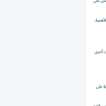
نحن على
لأهمية،
ت أخرى
ة على