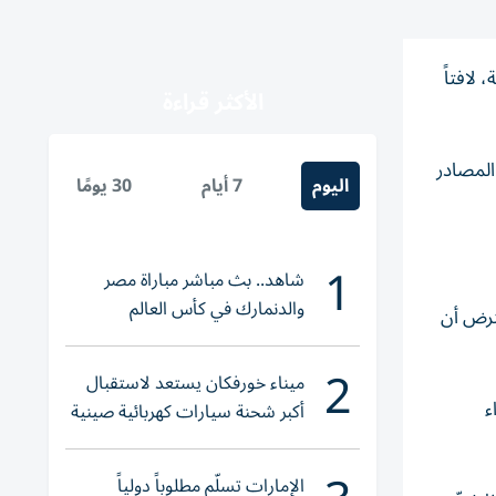
 لافتاً
الأكثر قراءة
المصادر
اليوم
7 أيام
30 يومًا
1
شاهد.. بث مباشر مباراة مصر
والدنمارك في كأس العالم
ترض أن
للناشئات
2
ميناء خورفكان يستعد لاستقبال
ء
أكبر شحنة سيارات كهربائية صينية
الإمارات تسلّم مطلوباً دولياً