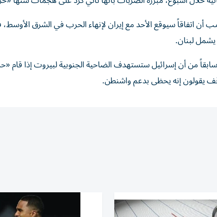
انية خلال أسبوع، مبررة الضربات بأنها تأتي كرد على هجمات شنها «حز
امب أن اتفاقاً سيوقع الأحد مع إيران لإنهاء الحرب في الشرق الأوسط، ف
يشمل لبنان.
ابقاً من أن إسرائيل ستستهدف الضاحية الجنوبية لبيروت إذا قام «حز
ف يقولون إنه يحظى بدعم واشنطن.