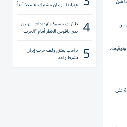
3
ا شنّ
لإيرلندا.. وبيان مشترك: لا ملاذ آمناً
للجريمة المنظمة
4
طائرات مسيرة وتهديدات.. برلين
 من
تدق ناقوس الخطر أمام "الحرب
الهجينة"
5
وتوقيعه.
ترامب يعتزم وقف حرب إيران
بشرط واحد
ة على