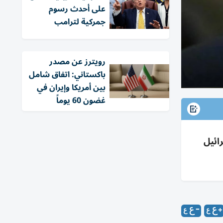
على أحدث رسوم
جمركية لترامب
‏رويترز عن مصدر
باكستاني: اتفاق شامل
بين أمريكا وإيران في
غضون 60 يوماً
رائيل