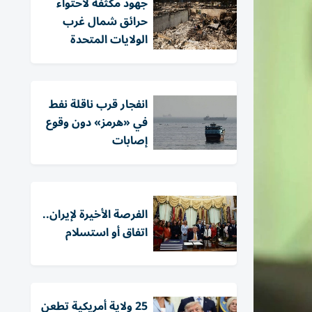
جهود مكثفة لاحتواء
حرائق شمال غرب
الولايات المتحدة
انفجار قرب ناقلة نفط
في «هرمز» دون وقوع
إصابات
الفرصة الأخيرة لإيران..
اتفاق أو استسلام
25 ولاية أمريكية تطعن