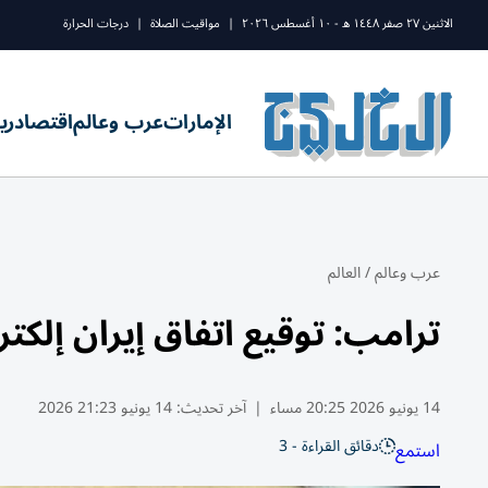
الاثنين ٢٧ صفر ١٤٤٨ ه - ١٠ أغسطس ٢٠٢٦
|
مواقيت الصلاة
|
درجات الحرارة
الإمارات
عرب وعالم
اقتصاد
ري
عرب وعالم
/
العالم
ترامب: توقيع اتفاق إيران إلكتر
14 يونيو 2026 20:25 مساء
|
آخر تحديث:
14 يونيو 21:23 2026
دقائق القراءة - 3
استمع