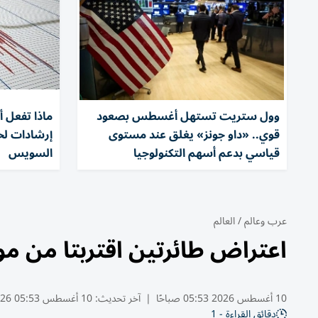
وول ستريت تستهل أغسطس بصعود
ماذا تفعل أث
قوي.. «داو جونز» يغلق عند مستوى
إرشادات لحم
قياسي بدعم أسهم التكنولوجيا
السويس
عرب وعالم
/
العالم
اعتراض طائرتين اقتربتا من مو
10 أغسطس 2026 05:53 صباحًا
|
آخر تحديث:
10 أغسطس 05:53 2026
دقائق القراءة - 1