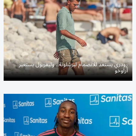
رودري يستعد للانضمام لبرشلونة.. وليفربول يستعير
أراوخو