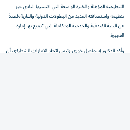
التنظيمية المؤهلة والخبرة الواسعة التي اكتسبها النادي عبر
تنظيمه واستضافته العديد من البطولات الدولية والقارية،فضلاً
عن البنية الفندقية والخدمية المتكاملة التي تتمتع بها إمارة
الفجيرة.
وأكد الدكتور إسماعيل خوري،رئيس اتحاد الإمارات للشطرنج، أن
نادي الفجيرة للشطرنج والثقافة يواصل ترسيخ مكانته كواجهة
مشرّفة لدولة الإمارات على الساحة الدولية،مشيراً إلى أن
استضافة بطولة العالم للشباب ليست مجرد حدث رياضي،بل
ثمرة عمل احترافي ورؤية طموحة وثقة عالمية بإمكانات النادي
وكوادره،متمنياً التوفيق في تنظيم بطولة تليق باسم الفجيرة
ودولة الإمارات.
من جانبه، أوضح الدكتور عبدالله علي آل بركت،رئيس مجلس
إدارة نادي الفجيرة للشطرنج والثقافة،أن فوز الفجيرة باستضافة