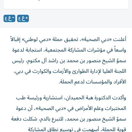
أعلنت «دبي الصحية»، تحقيق حملة «دمي لوطني» إقبالاً
واسعاً في مؤشرات المشاركة المجتمعية، استجابة لدعوة سموّ
الشيخ منصور بن محمد بن راشد آل مكتوم، رئيس اللجنة العليا
لإدارة الطوارئ والأزمات والكوارث في دبي، الأفراد والمؤسسات
لدعم الحملة.
وأكدت الدكتورة هبة الحميدان، استشارية ورئيسة طب
المختبرات وعلم الأمراض في «دبي الصحية»، أن دعوة سموّ
الشيخ منصور بن محمد، للتبرع بالدم، شكلت دفعة قوية
للحملة، أسهمت في توسيع نطاق المشاركة المؤسسية
والمجتمعية، ما يعكس الأثر الكبير لدعمه للمبادرات الإنسانية.