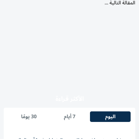
10 % إضافية من اشتراكات
«المعاشات» يتحملها صاحب
العمل
10 أغسطس 2026 00:30 صباحًا
|
آخر تحديث:
10 أغسطس 00:31 2026
دقائق القراءة - 1
دقائق القراءة - 1
استمع
شارك