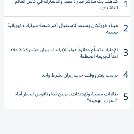
الخلاصه
«المعاشات»: 10% إضافية عند السداد على أجور
غير حقيقية وغرامة 0.1% يومياً للتأخير والسداد
عبر «معاشي» حتى 15 من الشهر التالي
عبد الرحمن سعيد