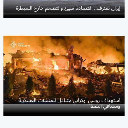
استهداف روسي أوكراني متبادل للمنشآت العسكرية
ومصافي النفط
الإمارات
/
أخبار الدار
في حال السداد على أجور غير حقيقية