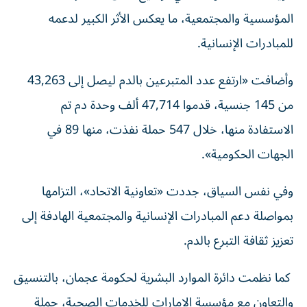
وأضافت «ارتفع عدد المتبرعين بالدم ليصل إلى 43,263 من
145 جنسية، قدموا 47,714 ألف وحدة دم تم الاستفادة منها،
خلال 547 حملة نفذت، منها 89 في الجهات الحكومية».
وفي نفس السياق، جددت «تعاونية الاتحاد»، التزامها بمواصلة
دعم المبادرات الإنسانية والمجتمعية الهادفة إلى تعزيز ثقافة
التبرع بالدم.
كما نظمت دائرة الموارد البشرية لحكومة عجمان، بالتنسيق
والتعاون مع مؤسسة الإمارات للخدمات الصحية، حملة للتبرع
بالدم تحت شعار «تبرعك بالدم... حياة لغيرك»، بمشاركة
واسعة من موظفي الجهات الحكومية.