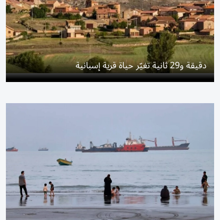
إيران تعترف.. اقتصادنا سيئ والتضخم خارج السيطرة