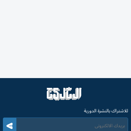
أكدت الهيئة العامة للمعاشات والتأمينات الاجتماعية أنه إذا
تبين للهيئة سداد صاحب العمل نسب الاشتراكات على أساس
أجور غير حقيقة، فإنه يتحمل 10% من قيمة الاشتراكات
المستحقة.
وأوضحت أنه في حال تأخر صاحب العمل في سداد
الاشتراكات في المواعيد المحددة، فإنه يلتزم تجاه الهيئة بأداء
مبلغ إضافي بواقع (0.1%) من قيمة الاشتراكات المستحقة عن
كل يوم تأخير، من دون الحاجة إلى إنذار أو تنبيه، وفي جميع
الأحوال يجب ألا يزيد المبلغ الإضافي على قيمة الاشتراكات
المستحقة.
وذكرت الهيئة في وقت سابق الآلية المعتمدة لسداد
الاشتراكات، مؤكدة أنها تعتمد نظام «تحويل الاشتراكات