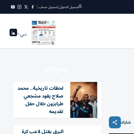
تسجيل الدخول
|
تسجيل حساب
دبي
--°
نرشح لكم
لحظات تاريخية.. محمد
صلاح يقود مشجعي
طرابزون خلال حفل
تقديمه
شارك
البرق يقتل لاعب كرة