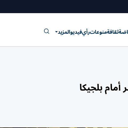
اضة
ثقافة
منوعات
رأي
فيديو
المزيد
مام بلجيكا