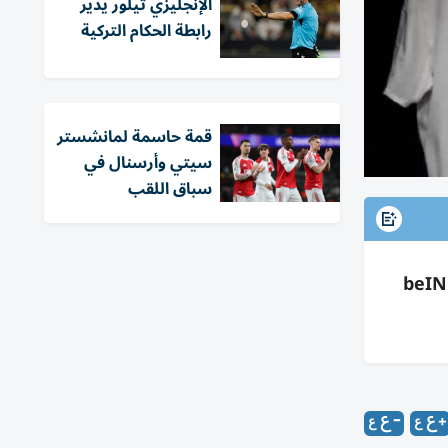
الإنجليزي تيلور يدير
رابطة الحكام التركية
قمة حاسمة لمانشستر
سيتي وأرسنال في
سباق اللقب
حسام حسن يعلن تشكيل مصر أمام بلجيكا بكأس العالم 2026 وعودة صلاح والتوقيتات وطرق المشاهدة عبر beIN