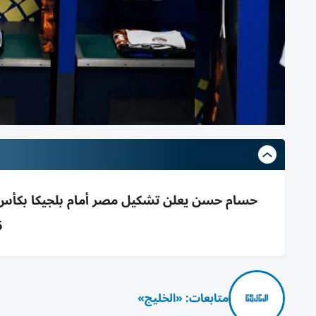
6
متابعات: «الخليج»