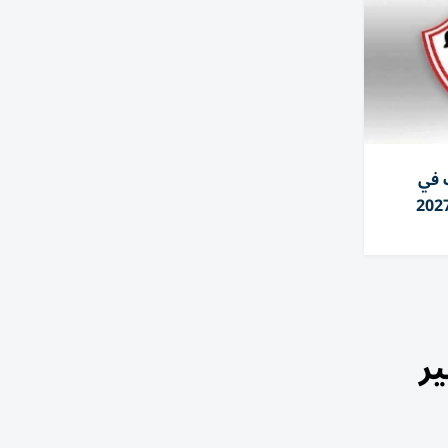
 في
ر