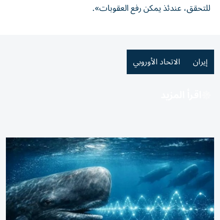
للتحقق، عندئذ ⁠يمكن ​رفع العقوبات».
إيران
الاتحاد الأوروبي
اقرأ المزيد