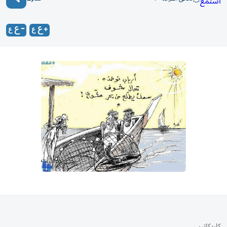
استمع
كاريكاتير