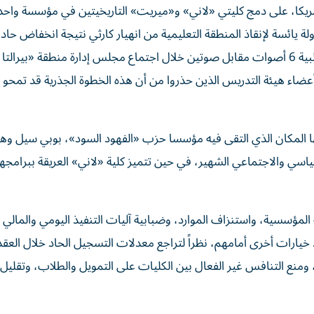
أمريكا، على دمج كليتي «لاني» و«ميريت» التاريخيتين في مؤسسة واح
اند سيتي» بحلول خريف عام 2027، في محاولة يائسة لإنقاذ المنطقة التعليمية من انهيار كارثي نتيجة انخفاض
في أعداد الطلبة المسجلين. جاء هذا القرار المثيل للجدل بأغلبية 6 أصوات مقابل صوتين خلال اجتماع مجلس إدارة منطقة «بيرالتا
ضاء هيئة التدريس الذين حذروا من أن هذه الخطوة الجذرية قد تمحو ع
نها المكان الذي التقى فيه مؤسسا حزب «الفهود السود»، بوبي سيل وه
سي والاجتماعي الشهير، في حين تتميز كلية «لاني» العريقة ببرامجها
لمؤسسية، واستنزاف الموارد، وضبابية آليات التنفيذ اليومي والمالي ل
خيارات أخرى أمامهم، نظراً لتراجع معدلات التسجيل الحاد خلال العقد
 التنافس غير الفعال بين الكليات على التمويل والطلاب، وتقليل ا