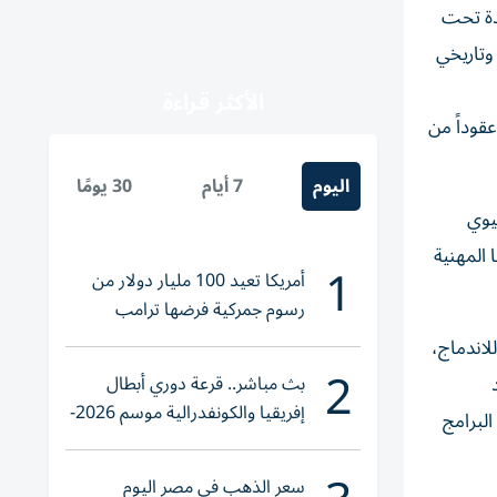
دة تحت
 حاد وتاريخي
الأكثر قراءة
قوداً من
اليوم
7 أيام
30 يومًا
يوي
 المهنية
1
أمريكا تعيد 100 مليار دولار من
رسوم جمركية فرضها ترامب
لاندماج،
2
بث مباشر.. قرعة دوري أبطال
إفريقيا والكونفدرالية موسم 2026-
لبرامج
2027
سعر الذهب في مصر اليوم