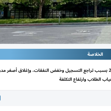
الخلاصة
دمج كليتي لاني وميريت بكاليفورنيا بحلول 2027 بسبب تراجع التسجيل وخفض النفقات، وإغلاق أصغر
غياب الطلاب وارتفاع التكلفة