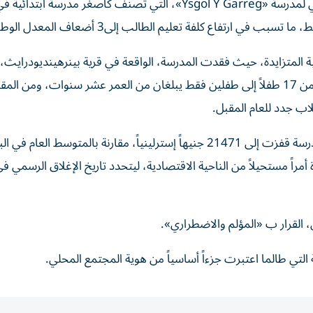
أعلن مجلس مقاطعة «غوينيد»، شمالي ويلز، الإغلاق النهائي لمدرسة «Ysgol Y Garreg»، التي تصنف كأصغر مدرسة ابتدائية 
ي ارتفاع كلفة تعليم الطالب إلى3 أضعاف المعدل الوطني.
لية المتزايدة، حيث فقدت المدرسة، الواقعة في قرية بينرهينديودرايث،
90% من تلاميذها خلال العامين الماضيين، لينخفض العدد من 17 طفلاً إلى طفلين فقط يبلغان من العمر عشر سنوات، ومن الم
اب جدد للعام المقبل.
وأظهر تقرير رسمي أن الكلفة السنوية للطالب الواحد في المدرسة قفزت إلى 21471 جنيهاً إسترلينياً، مقارنة بالمتوسط ال
لقرار ب «المؤلم والاضطراري».
ي طالما اعتبرت جزءاً أساسياً من هوية المجتمع المحلي.