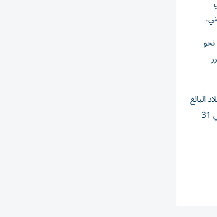
في
 نحو
قرر
عام في البلاد البالغ
5998 جنيهاً إسترلينياً، وهو ما جعل استمرار تشغيل المنشأة أمراً مستحيلاً من الناحية الاقتصادية، ليتحدد تاريخ الإغلاق الرسمي في 31