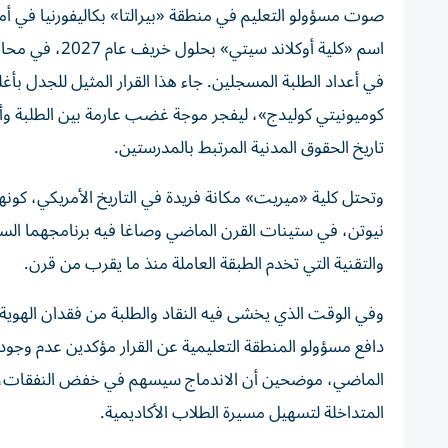
صوت مسؤولو التعليم في منطقة «بيرالتا» بكاليفورنيا في 
اسم «كلية أوكل
كوميونيتي كوليدج»، ليفجر موجة غضب عارمة بين الطلبة وأع
تاريخ الحقوق المدنية المرتبط بالمدرستين.
وتحتل كلية «ميريت» مكانة فريدة في التاريخ الأمريكي، كو
نيوتن، في ستينات القرن الماضي وصاغا فيه برنامجهما السيا
والتقنية التي تخدم الطبقة العاملة منذ ما يقرب من قرن.
وفي الوقت الذي يخشى فيه النقاد والطلبة من فقدان الهوية ا
دافع مسؤولو المنطقة التعليمية عن القرار مؤكدين عدم وجود 
الماضي، موضحين أن الاندماج سيسهم في خفض النفقات، ومنع
المتداخلة لتسهيل مسيرة الطلاب الأكاديمية.