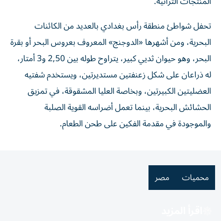
المنتجات التراثية.
تحفل شواطئ منطقة رأس بغدادي بالعديد من الكائنات
البحرية، ومن أشهرها «الدوجنج» المعروف بعروس البحر أو بقرة
البحر، وهو حيوان ثديي كبير، يتراوح طوله بين 2,50 و3 أمتار،
له ذراعان على شكل زعنفتين مستديرتين، ويستخدم شفتيه
العضليتين الكبيرتين، وبخاصة العليا المشقوقة، في تمزيق
الحشائش البحرية، بينما تعمل أضراسه القوية الصلبة
والموجودة في مقدمة الفكين على طحن الطعام.
محميات
مصر
اقرأ المزيد