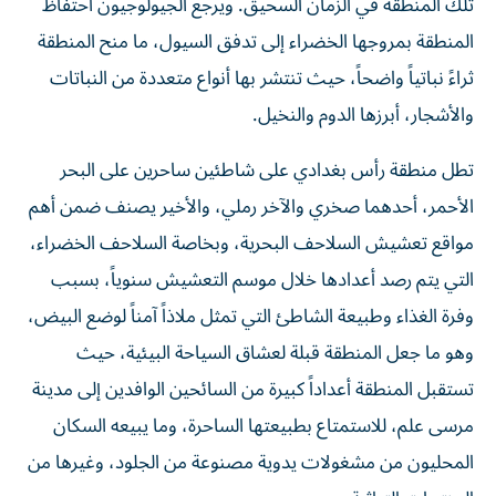
تلك المنطقة في الزمان السحيق. ويرجع الجيولوجيون احتفاظ
المنطقة بمروجها الخضراء إلى تدفق السيول، ما منح المنطقة
ثراءً نباتياً واضحاً، حيث تنتشر بها أنواع متعددة من النباتات
والأشجار، أبرزها الدوم والنخيل.
تطل منطقة رأس بغدادي على شاطئين ساحرين على البحر
الأحمر، أحدهما صخري والآخر رملي، والأخير يصنف ضمن أهم
مواقع تعشيش السلاحف البحرية، وبخاصة السلاحف الخضراء،
التي يتم رصد أعدادها خلال موسم التعشيش سنوياً، بسبب
وفرة الغذاء وطبيعة الشاطئ التي تمثل ملاذاً آمناً لوضع البيض،
وهو ما جعل المنطقة قبلة لعشاق السياحة البيئية، حيث
تستقبل المنطقة أعداداً كبيرة من السائحين الوافدين إلى مدينة
مرسى علم، للاستمتاع بطبيعتها الساحرة، وما يبيعه السكان
المحليون من مشغولات يدوية مصنوعة من الجلود، وغيرها من