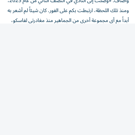
ومنذ تلك اللحظة، ارتبطت بكم على الفور. كان شيئاً لم أشعر به
أبداً مع أي مجموعة أخرى من الجماهير منذ مغادرتي لفاسكو،
النادي الذي طورني كلاعب».
خوان بيزيرا: لا أريد فضح الزمالك
تابع اللاعب: «الرحلة لم تكن سهلة، حدثت أشياء كثيرة لن
أكشف عنها، على الأقل ليس في هذه اللحظة، لأنني لا أريد
فضح النادي أو الأشخاص الذين يعملون هناك، ولكن بسببكم
بقيت قوياً بل ورفضت عروضاً مهمة في نهاية العام الماضي،
لم أكن أريد حتى سماعها، كنت أعلم أنني لا أستطيع مغادرة
النادي في تلك اللحظة وخذلان توقعاتكم».
وقال الجناح البرازيلي: «كنت بحاجة إلى إكمال مهمتي، والتي
كانت مساعدة النادي على الفوز بالدوري بعد أربع سنوات، ولقد