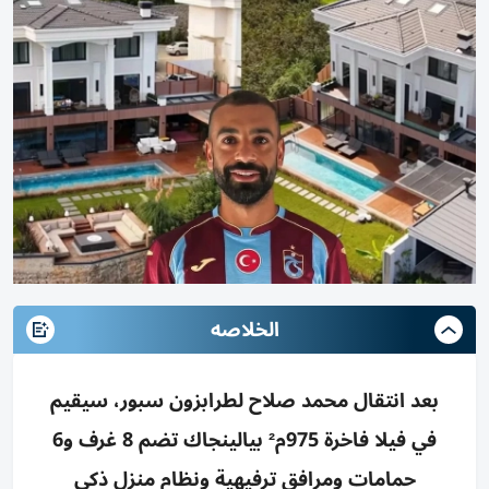
الخلاصه
بعد انتقال محمد صلاح لطرابزون سبور، سيقيم
في فيلا فاخرة 975م² بيالينجاك تضم 8 غرف و6
حمامات ومرافق ترفيهية ونظام منزل ذكي