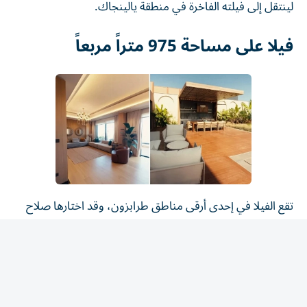
فيلا على مساحة 975 متراً مربعاً
تقع الفيلا في إحدى أرقى مناطق طرابزون، وقد اختارها صلاح
وعائلته بعد الاطلاع عليها شخصياً. وتمتد على مساحة إجمالية
تبلغ 975 متراً مربعاً، وتضم 8 غرف و6 حمامات.
وتحتوي الفيلا على صالة واسعة، ومطبخ حديث، وغرفة
للضيوف مع حمام، إضافة إلى جناح رئيسي يضم حماماً خاصاً