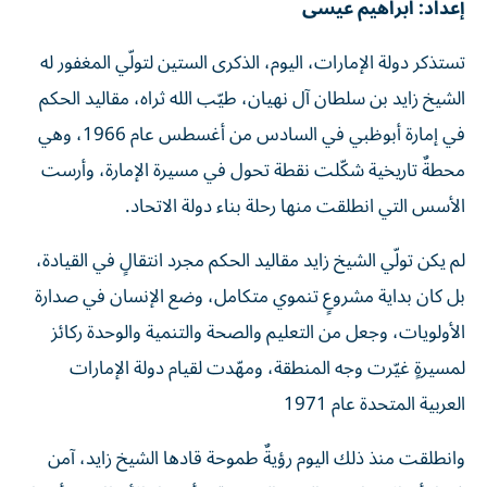
تستذكر دولة الإمارات، اليوم، الذكرى الستين لتولّي المغفور له
الشيخ زايد بن سلطان آل نهيان، طيّب الله ثراه، مقاليد الحكم
في إمارة أبوظبي في السادس من أغسطس عام 1966، وهي
محطةٌ تاريخية شكّلت نقطة تحول في مسيرة الإمارة، وأرست
الأسس التي انطلقت منها رحلة بناء دولة الاتحاد.
لم يكن تولّي الشيخ زايد مقاليد الحكم مجرد انتقالٍ في القيادة،
بل كان بداية مشروعٍ تنموي متكامل، وضع الإنسان في صدارة
الأولويات، وجعل من التعليم والصحة والتنمية والوحدة ركائز
لمسيرةٍ غيّرت وجه المنطقة، ومهّدت لقيام دولة الإمارات
العربية المتحدة عام 1971
وانطلقت منذ ذلك اليوم رؤيةٌ طموحة قادها الشيخ زايد، آمن
فيها بأن الإنسان هو الثروة الحقيقية، وأن بناء الأوطان يبدأ ببناء