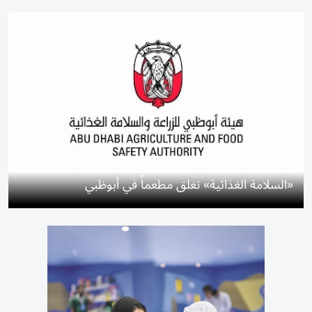
«السلامة الغذائية» تغلق مطعماً في أبوظبي