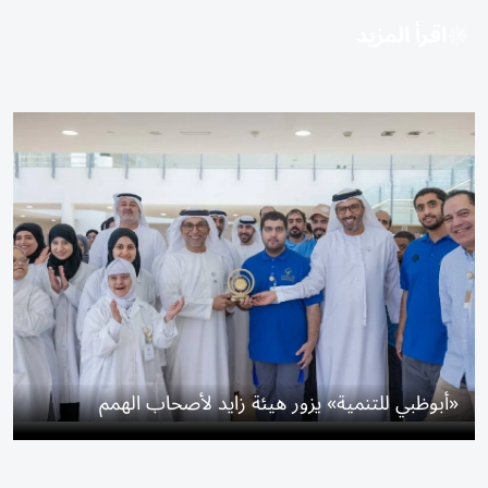
اقرأ المزيد
«أبوظبي للتنمية» يزور هيئة زايد لأصحاب الهمم