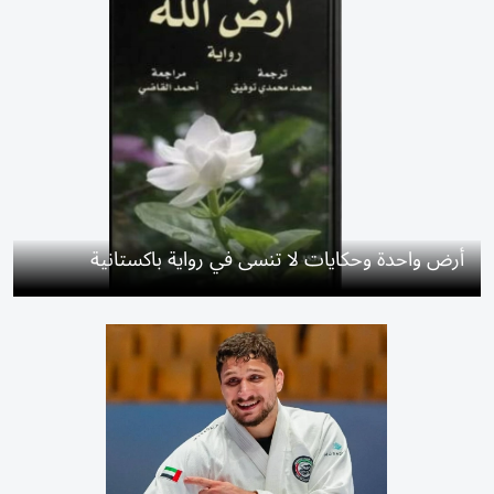
أرض واحدة وحكايات لا تنسى في رواية باكستانية