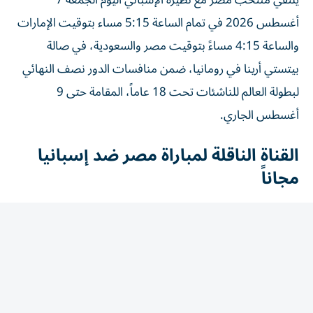
أغسطس 2026 في تمام الساعة 5:15 مساء بتوقيت الإمارات
والساعة 4:15 مساءً بتوقيت مصر والسعودية، في صالة
بيتستي أرينا في رومانيا، ضمن منافسات الدور نصف النهائي
لبطولة العالم للناشئات تحت 18 عاماً، المقامة حتى 9
أغسطس الجاري.
القناة الناقلة لمباراة مصر ضد إسبانيا
مجاناً
تنقل قناة ON Sport المصرية المباراة مباشرة، بصوت المعلق
خالد خيري، مع استوديو تحليلي قبل وبعد اللقاء لتغطية أبرز
الجوانب الفنية وأحداث المواجهة.
مشوار منتخب مصر في بطولة كأس