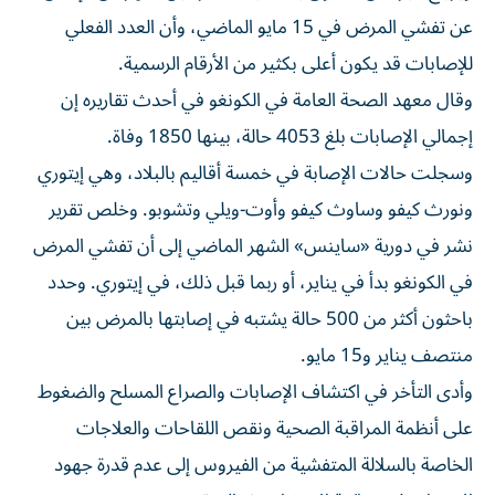
عن تفشي ‌المرض في 15 مايو الماضي، وأن العدد الفعلي
⁠للإصابات قد يكون أعلى بكثير من الأرقام الرسمية.
وقال معهد الصحة العامة في الكونغو في أحدث تقاريره إن
إجمالي الإصابات بلغ 4053 حالة، بينها 1850 وفاة.
وسجلت حالات الإصابة في خمسة ​أقاليم بالبلاد، وهي إيتوري
ونورث كيفو وساوث كيفو ‌وأوت-ويلي وتشوبو. وخلص تقرير
نشر في دورية «ساينس» الشهر الماضي إلى أن تفشي المرض
في الكونغو بدأ ⁠في يناير، أو ربما قبل ذلك، في إيتوري. وحدد
باحثون أكثر من 500 حالة يشتبه ​في إصابتها ‌بالمرض بين
منتصف يناير و15 مايو.
وأدى التأخر في اكتشاف الإصابات والصراع المسلح والضغوط
على أنظمة المراقبة الصحية ونقص اللقاحات والعلاجات
الخاصة ‌بالسلالة المتفشية من ‌الفيروس إلى عدم قدرة ⁠جهود