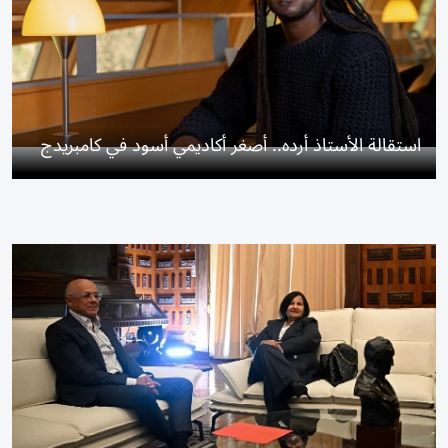
استقالة الأستاذ أرده.. أصغر أكاديمي أسود في كامبريدج