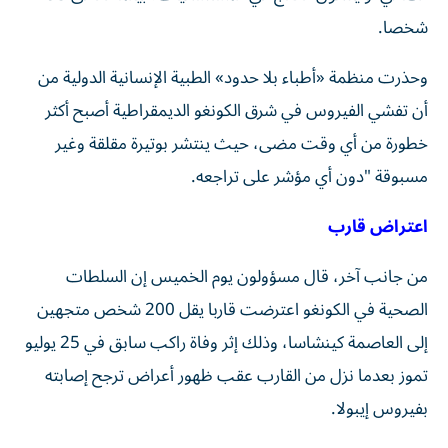
شخصا.
وحذرت منظمة «أطباء بلا حدود» الطبية الإنسانية الدولية من
أن تفشي الفيروس في شرق الكونغو الديمقراطية أصبح أكثر
خطورة من أي وقت مضى، حيث ينتشر بوتيرة مقلقة وغير
مسبوقة "دون أي مؤشر على تراجعه.
اعتراض قارب
من جانب آخر، قال مسؤولون يوم الخميس إن السلطات
الصحية في الكونغو اعترضت قاربا يقل 200 شخص متجهين
‌إلى العاصمة كينشاسا، وذلك إثر وفاة راكب سابق في 25 ​يوليو
⁠تموز بعدما نزل من القارب عقب ظهور ‌أعراض ترجح إصابته
بفيروس ‌إيبولا.
واعترضت السلطات القارب، القادم من مدينة كيسانجاني