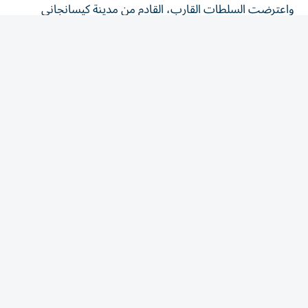
التجارية في شمال شرق البلاد، في ميناء مالوكو النهري الواقع
‌على بعد نحو 65 كيلومترا من كينشاسا، وسط مخاوف من
⁠احتمال انتقال تفشي إيبولا إلى العاصمة التي يزيد عدد سكانها
على 17 مليون نسمة.
TPX IMAGES OF THE DAY
وقال صامويل روجر كامبا وزير الصحة في مؤتمر صحفي إن
السلطات دفعت بمختبر متنقل لإجراء فحوص لجميع الركاب