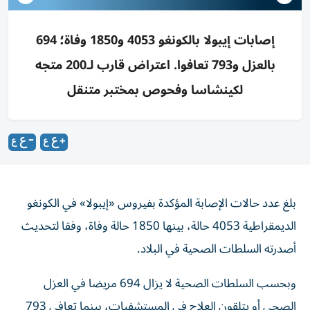
إصابات إيبولا بالكونغو 4053 و1850 وفاة؛ 694
بالعزل و793 تعافوا. اعتراض قارب لـ200 متجه
لكينشاسا وفحوص بمختبر متنقل
بلغ عدد حالات الإصابة المؤكدة بفيروس «إيبولا» في الكونغو
الديمقراطية 4053 حالة، بينها 1850 حالة وفاة، وفقا لتحديث
أصدرته السلطات الصحية في البلاد.
وبحسب السلطات الصحية لا يزال 694 مريضا في العزل
الصحي أو يتلقون العلاج في المستشفيات، بينما تعافى 793