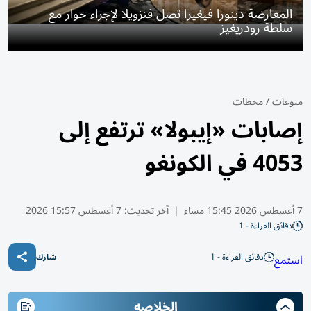
المعارضة دينورا فيغيرا تصل فنزويلا لإجراء حوار مع
سلطة رودريغيز
منوعات
/
محطات
إصابات «إيبولا» ترتفع إلى
4053 في الكونغو
7 أغسطس 2026 15:45 مساء
|
آخر تحديث:
7 أغسطس 15:57 2026
دقائق القراءة - 1
دقائق القراءة - 1
استمع
شارك
الخلاصه