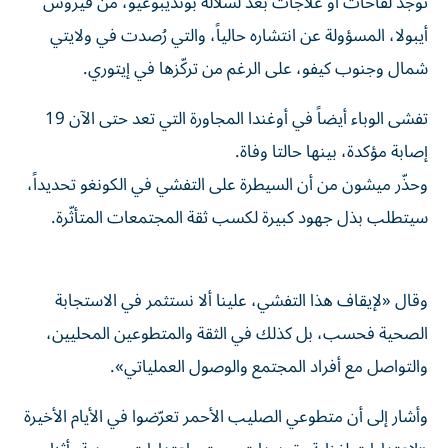
توجد لقاحات أو علاجات بعد لسلالة بونديبوغيو، من فيروس
أيبولا، المسؤولة عن انتشاره حالياً، والتي رُصدت في ولايتي
شمال وجنوب كيفو، على الرغم من تركّزها في إيتوري.
تفشى الوباء أيضاً في أوغندا المجاورة التي تعد حتى الآن 19
إصابة مؤكدة، بينها حالتا وفاة.
وحذّر ميشون من أن السيطرة على التفشي في الكونغو تحديداً،
سيتطلب بذل جهود كبيرة لكسب ثقة المجتمعات المتأثّرة.
وقال «لإيقاف هذا التفشي، علينا ألا نستثمر في الاستجابة
الصحية فحسب، بل كذلك في الثقة والمتطوعين المحليين،
والتواصل مع أفراد المجتمع والوصول العملياتي».
وأشار إلى أن متطوعي الصليب الأحمر تعرّضوا في الأيام الأخيرة