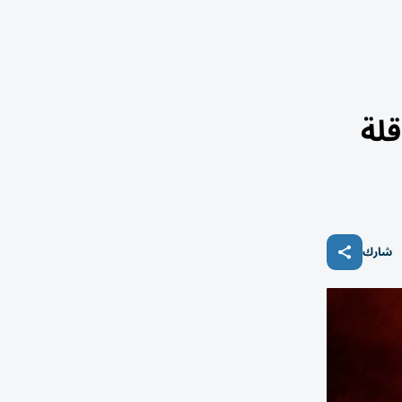
لة
شارك