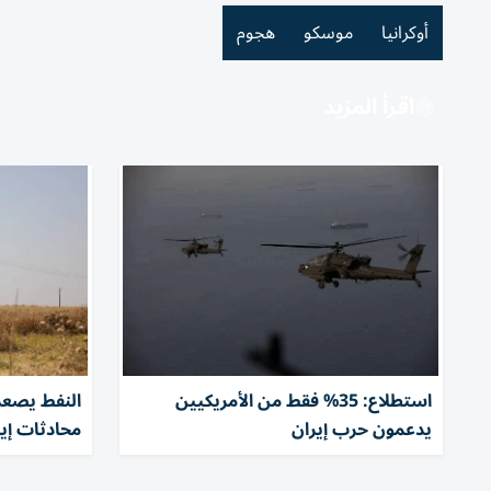
أوكرانيا
موسكو
هجوم
اقرأ المزيد
استطلاع: 35% فقط من الأمريكيين
النفط يصعد
يدعمون حرب إيران
محادثات إي