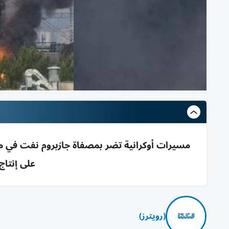
على إنتاج
(رويترز)