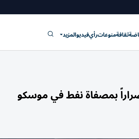
اضة
ثقافة
منوعات
رأي
فيديو
المزيد
راراً بمصفاة نفط في موسكو