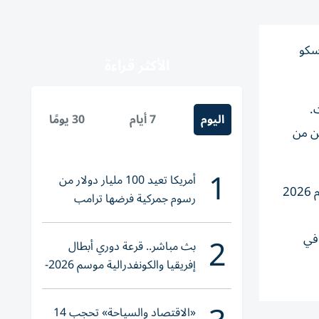
وسكو
الأكثر قراءة
.
اليوم
7 أيام
30 يومًا
11 مليون طن من ​النفط وأنتجت 2.9 مليون طن ‌من
1
أمريكا تعيد 100 مليار دولار من
وتشير بيانات ⁠رسمية ووسائل للتواصل الاجتماعي إلى أن عدد الهجمات بالطائرات المسيرة على ​المصافي ‌الروسية زاد منذ بداية عام ‌2026
رسوم جمركية فرضها ترامب
2
في
بث مباشر.. قرعة دوري أبطال
إفريقيا والكونفدرالية موسم 2026-
2027
«الاقتصاد والسياحة» تحجب 14