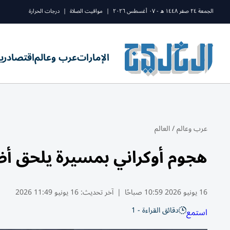
الجمعة ٢٤ صفر ١٤٤٨ ه - ٠٧ أغسطس ٢٠٢٦
|
مواقيت الصلاة
|
درجات الحرارة
الإمارات
عرب وعالم
اقتصاد
ري
عرب وعالم
/
العالم
هجوم أوكراني بمسيرة يلحق أض
16 يونيو 2026 10:59 صباحًا
|
آخر تحديث:
16 يونيو 11:49 2026
دقائق القراءة - 1
استمع