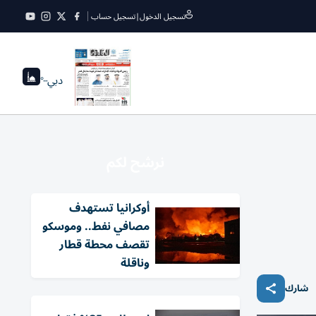
تسجيل الدخول
|
تسجيل حساب
دبي
--°
نرشح لكم
أوكرانيا تستهدف
مصافي نفط.. وموسكو
تقصف محطة قطار
وناقلة
شارك