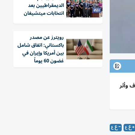
الديمقراطيين بعد
انتخابات ميتشيغان
‏رويترز عن مصدر
باكستاني: اتفاق شامل
بين أمريكا وإيران في
غضون 60 يوماً
ات 2026 ضاعف الاستهداف وأثر