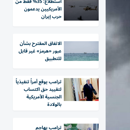
استطلاع: 35% فقط من
الأمريكيين يدعمون
حرب إيران
الاتفاق المقترح بشأن
عبور «هرمز» غير قابل
للتطبيق
ترامب يوقع أمراً تنفيذياً
لتقييد حق اكتساب
الجنسية الأمريكية
بالولادة
ترامب يهاجم