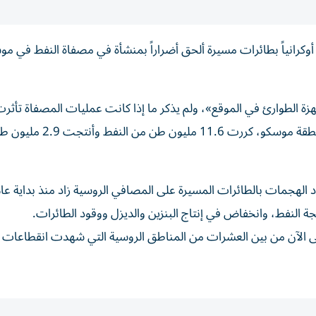
أوكرانياً بطائرات مسيرة ​ألحق أضراراً ⁠بمنشأة في مصفاة النفط ‌في م
زة الطوارئ في الموقع»، ولم يذكر ⁠ما إذا كانت عمليات المصفاة تأثرت
وتشير أحدث البيانات إلى أن المحطة، التي تعد الأكبر في منطقة موسكو، كررت .6
ة ‌النفط، وانخفاض ‌في إنتاج البنزين ⁠والديزل ووقود الطائرات.
 الآن من بين ⁠العشرات من المناطق ​الروسية التي شهدت انقطاعات 