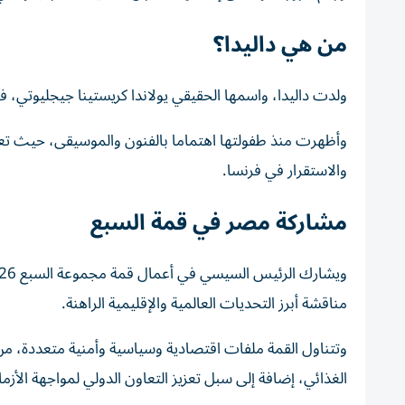
من هي داليدا؟
ولدت داليدا، واسمها الحقيقي يولاندا كريستينا جيجليوتي، في حي شبرا يوم 17 يناير 1933 لأسرة من أصو
وأظهرت منذ طفولتها اهتماما بالفنون والموسيقى، حيث تعل
والاستقرار في فرنسا.
مشاركة مصر في قمة السبع
مناقشة أبرز التحديات العالمية والإقليمية الراهنة.
وتتناول القمة ملفات اقتصادية وسياسية وأمنية متعددة، من بي
الغذائي، إضافة إلى سبل تعزيز التعاون الدولي لمواجهة الأز