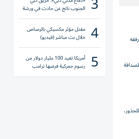
3
«دفاع مدني دبي»: حريق دبي
الجنوب ناتج عن حادث في ورشة
ولا إصابات
4
مقتل مؤثر مكسيكي بالرصاص
خلال بث مباشر (فيديو)
فقه
5
أمريكا تعيد 100 مليار دولار من
للصداقة
رسوم جمركية فرضها ترامب
ق للجذور،