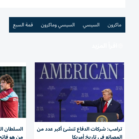
ماكرون
السيسي
السيسي وماكرون
قمة السبع
اقرأ المزيد
ترامب: شركات الدفاع تنشئ أكبر عدد من
السلطان ال
المصانع في تاريخ أمريكا
من هو فاتح