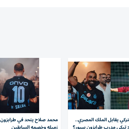
تركي يقابل الملك المصري..
محمد صلاح يتحد في طرابزون 
 تيكي مدرب طرابزون سبور؟
زميله وخصمه السابقين