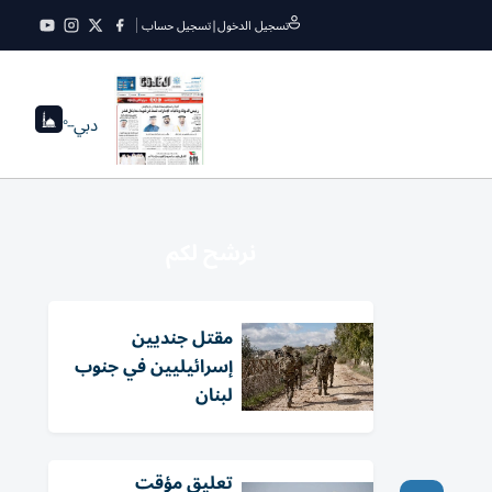
تسجيل الدخول
|
تسجيل حساب
دبي
--°
نرشح لكم
مقتل جنديين
إسرائيليين في جنوب
لبنان
تعليق مؤقت