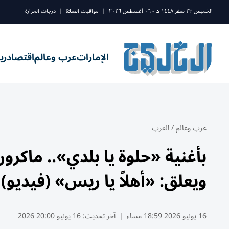
الخميس ٢٣ صفر ١٤٤٨ ه - ٠٦ أغسطس ٢٠٢٦
|
مواقيت الصلاة
|
درجات الحرارة
الإمارات
عرب وعالم
اقتصاد
ري
عرب وعالم
/
العرب
بأغنية «حلوة يا بلدي».. ماك
ويعلق: «أهلاً يا ريس» (فيديو)
16 يونيو 2026 18:59 مساء
|
آخر تحديث:
16 يونيو 20:00 2026