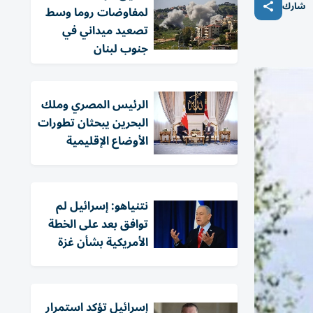
شارك
لمفاوضات روما وسط
تصعيد ميداني في
جنوب لبنان
الرئيس المصري وملك
البحرين يبحثان تطورات
الأوضاع الإقليمية
نتنياهو: إسرائيل لم
توافق بعد على الخطة
الأمريكية بشأن غزة
إسرائيل تؤكد استمرار