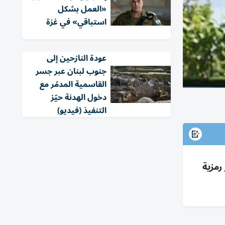
«العمل بشكل
استباقي» في غزة
عودة النازحين إلى
جنوب لبنان عبر جسر
القاسمية المدمّر مع
دخول الهدنة حيّز
التنفيذ (فيديو)
رمزية