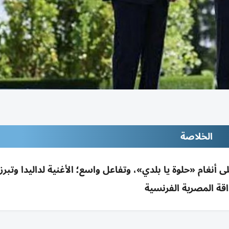
الخلاصة
غام «حلوة يا بلدي»، وتفاعل واسع؛ الأغنية لداليدا وتبرز 
قة المصرية الفرنسية