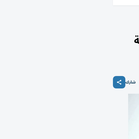
ة
شارك