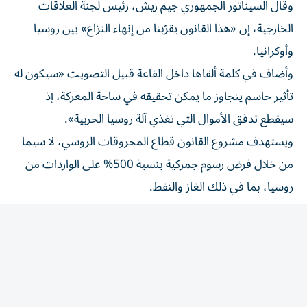
الخارجية، إن «هذا القانون يقرّبنا من إنهاء النزاع» بين روسيا
وأوكرانيا.
وأضاف في كلمة ألقاها داخل القاعة قبيل التصويت «سيكون له
تأثير حاسم يتجاوز ما يمكن تحقيقه في ساحة المعركة، إذ
سيقطع تدفق الأموال التي تغذي آلة روسيا الحربية».
ويستهدف مشروع القانون قطاع المحروقات الروسي، لا سيما
من خلال فرض رسوم جمركية بنسبة 500% على الواردات من
روسيا، بما في ذلك الغاز والنفط.
كما ينص على فرض رسوم جمركية بنسبة 100% على
المستوردين الخمسة الرئيسيين للغاز والنفط الروسيين، منهم
الصين والهند.
ويفرض النص أيضاً عقوبات جديدة على الرئيس فلاديمير
بوتين، وغيره من كبار المسؤولين الروس.