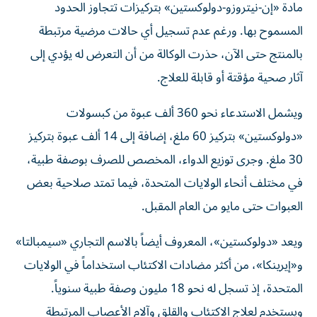
مادة «إن-نيتروزو-دولوكستين» بتركيزات تتجاوز الحدود
المسموح بها. ورغم عدم تسجيل أي حالات مرضية مرتبطة
بالمنتج حتى الآن، حذرت الوكالة من أن التعرض له يؤدي إلى
آثار صحية مؤقتة أو قابلة للعلاج.
ويشمل الاستدعاء نحو 360 ألف عبوة من كبسولات
«دولوكستين» بتركيز 60 ملغ، إضافة إلى 14 ألف عبوة بتركيز
30 ملغ. وجرى توزيع الدواء، المخصص للصرف بوصفة طبية،
في مختلف أنحاء الولايات المتحدة، فيما تمتد صلاحية بعض
العبوات حتى مايو من العام المقبل.
ويعد «دولوكستين»، المعروف أيضاً بالاسم التجاري «سيمبالتا»
و«إيرينكا»، من أكثر مضادات الاكتئاب استخداماً في الولايات
المتحدة، إذ تسجل له نحو 18 مليون وصفة طبية سنوياً.
ويستخدم لعلاج الاكتئاب والقلق وآلام الأعصاب المرتبطة