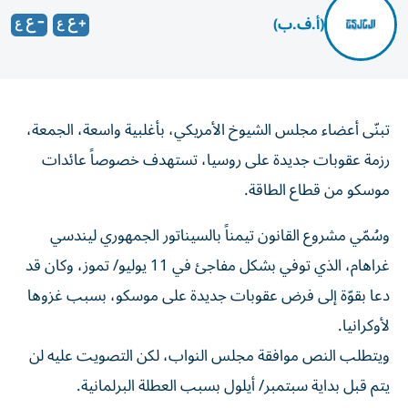
(أ.ف.ب)
تبنّى أعضاء مجلس الشيوخ الأمريكي، بأغلبية واسعة، الجمعة،
رزمة عقوبات جديدة على روسيا، تستهدف خصوصاً عائدات
موسكو من قطاع الطاقة.
وسُمّي مشروع القانون تيمناً بالسيناتور الجمهوري ليندسي
غراهام، الذي توفي بشكل مفاجئ في 11 يوليو/ تموز، وكان قد
دعا بقوّة إلى فرض عقوبات جديدة على موسكو، بسبب غزوها
لأوكرانيا.
ويتطلب النص موافقة مجلس النواب، لكن التصويت عليه لن
يتم قبل بداية سبتمبر/ أيلول بسبب العطلة البرلمانية.
وقال السيناتور الجمهوري جيم ريش، رئيس لجنة العلاقات