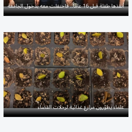
أنقذها طفلة قبل 16 عاماً.. فاحتفلت معه بدخول الجامعة
علماء يطوّرون مزارع غذائية لرحلات الفضاء