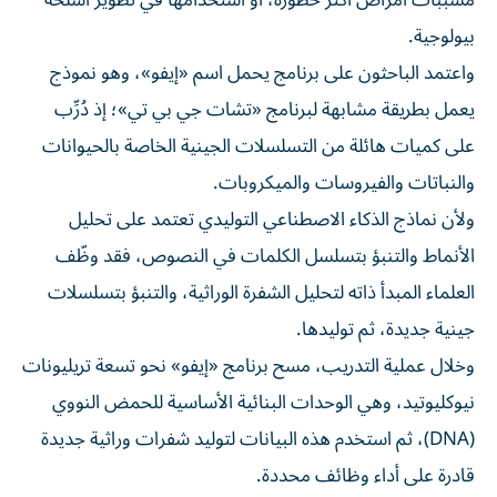
مسببات أمراض أكثر خطورة، أو استخدامها في تطوير أسلحة
بيولوجية.
واعتمد الباحثون على برنامج يحمل اسم «إيفو»، وهو نموذج
يعمل بطريقة مشابهة لبرنامج «تشات جي بي تي»؛ إذ دُرِّب
على كميات هائلة من التسلسلات الجينية الخاصة بالحيوانات
والنباتات والفيروسات والميكروبات.
ولأن نماذج الذكاء الاصطناعي التوليدي تعتمد على تحليل
الأنماط والتنبؤ بتسلسل الكلمات في النصوص، فقد وظّف
العلماء المبدأ ذاته لتحليل الشفرة الوراثية، والتنبؤ بتسلسلات
جينية جديدة، ثم توليدها.
وخلال عملية التدريب، مسح برنامج «إيفو» نحو تسعة تريليونات
نيوكليوتيد، وهي الوحدات البنائية الأساسية للحمض النووي
(DNA)، ثم استخدم هذه البيانات لتوليد شفرات وراثية جديدة
قادرة على أداء وظائف محددة.