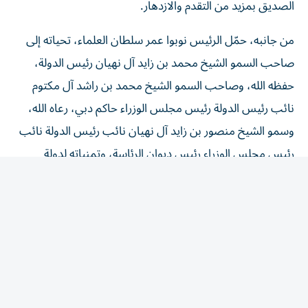
من جانبه، حمّل الرئيس نوبوا عمر سلطان العلماء، تحياته إلى
صاحب السمو الشيخ محمد بن زايد آل نهيان رئيس الدولة،
حفظه الله، وصاحب السمو الشيخ محمد بن راشد آل مكتوم
نائب رئيس الدولة رئيس مجلس الوزراء حاكم دبي، رعاه الله،
وسمو الشيخ منصور بن زايد آل نهيان نائب رئيس الدولة نائب
رئيس مجلس الوزراء رئيس ديوان الرئاسة، وتمنياته لدولة
الإمارات قيادة وحكومة وشعبا بالمزيد من التطور والنماء.
وبحث العلماء مع الرئيس الإكوادوري مسار العلاقات الإماراتية
– الإكوادورية المتنامية في القطاعات ذات الأولوية، وسُبل
الارتقاء بالتعاون الثنائي في القطاعات الاستراتيجية، إلى جانب
تبادل وجهات النظر بشأن عدد من التطورات الإقليمية والدولية
ذات الاهتمام المشترك، وذلك استكمالاً لما حقّقته زيارة رئيس