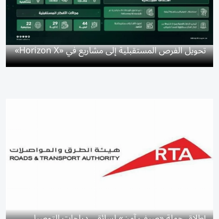
تحويل الفرص المستقبلية إلى مشاريع في «Horizon X»
إطلاق حملة «صيف آمن» لسائقي دراجات التوصيل