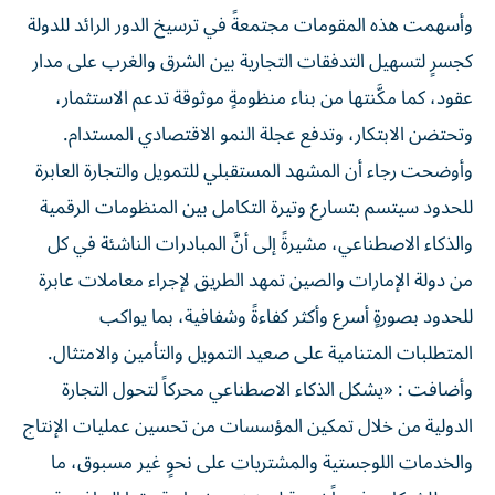
وأسهمت هذه المقومات مجتمعةً في ترسيخ الدور الرائد للدولة
كجسرٍ لتسهيل التدفقات التجارية بين الشرق والغرب على مدار
عقود، كما مكَّنتها من بناء منظومةٍ موثوقة تدعم الاستثمار،
وتحتضن الابتكار، وتدفع عجلة النمو الاقتصادي المستدام.
وأوضحت رجاء أن المشهد المستقبلي للتمويل والتجارة العابرة
للحدود سيتسم بتسارع وتيرة التكامل بين المنظومات الرقمية
والذكاء الاصطناعي، مشيرةً إلى أنَّ المبادرات الناشئة في كل
من دولة الإمارات والصين تمهد الطريق لإجراء معاملات عابرة
للحدود بصورةٍ أسرع وأكثر كفاءةً وشفافية، بما يواكب
المتطلبات المتنامية على صعيد التمويل والتأمين والامتثال.
وأضافت : «يشكل الذكاء الاصطناعي محركاً لتحول التجارة
الدولية من خلال تمكين المؤسسات من تحسين عمليات الإنتاج
والخدمات اللوجستية والمشتريات على نحوٍ غير مسبوق، ما