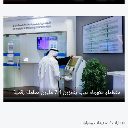
متعاملو «كهرباء دبي» ينجزون 7.4 مليون معاملة رقمية
الإمارات
/
تحقيقات وحوارات