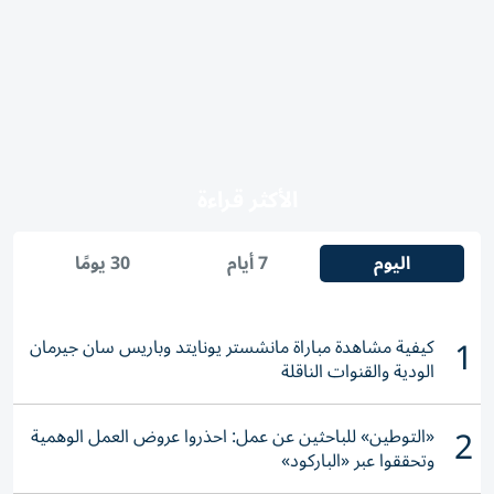
الأكثر قراءة
اليوم
7 أيام
30 يومًا
1
كيفية مشاهدة مباراة مانشستر يونايتد وباريس سان جيرمان
الودية والقنوات الناقلة
2
«التوطين» للباحثين عن عمل: احذروا عروض العمل الوهمية
وتحققوا عبر «الباركود»