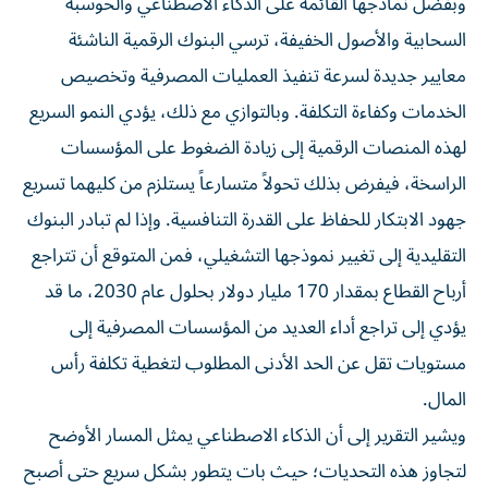
وبفضل نماذجها القائمة على الذكاء الاصطناعي والحوسبة
السحابية والأصول الخفيفة، ترسي البنوك الرقمية الناشئة
معايير جديدة لسرعة تنفيذ العمليات المصرفية وتخصيص
الخدمات وكفاءة التكلفة. وبالتوازي مع ذلك، يؤدي النمو السريع
لهذه المنصات الرقمية إلى زيادة الضغوط على المؤسسات
الراسخة، فيفرض بذلك تحولاً متسارعاً يستلزم من كليهما تسريع
جهود الابتكار للحفاظ على القدرة التنافسية. وإذا لم تبادر البنوك
التقليدية إلى تغيير نموذجها التشغيلي، فمن المتوقع أن تتراجع
أرباح القطاع بمقدار 170 مليار دولار بحلول عام 2030، ما قد
يؤدي إلى تراجع أداء العديد من المؤسسات المصرفية إلى
مستويات تقل عن الحد الأدنى المطلوب لتغطية تكلفة رأس
المال.
ويشير التقرير إلى أن الذكاء الاصطناعي يمثل المسار الأوضح
لتجاوز هذه التحديات؛ حيث بات يتطور بشكل سريع حتى أصبح