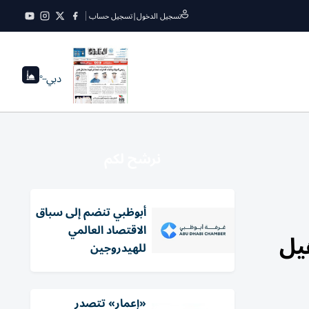
تسجيل الدخول
|
تسجيل حساب
دبي
--°
نرشح لكم
أبوظبي تنضم إلى سباق
الاقتصاد العالمي
ج تأهيل
للهيدروجين
«إعمار» تتصدر