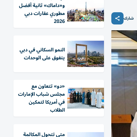
و«داماك» ثانية أفضل
مطوري عقارات دبي
شارك
2026
النمو السكاني في دبي
يتفوق على الوحدات
«دو» تتعاون مع
مجلس شباب الإمارات
في أمريكا لتمكين
الطلاب
متى تتحول المكالمة