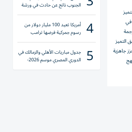
3
الجنوب ناتج عن حادث في ورشة
تميز
ولا إصابات
4
 في
أمريكا تعيد 100 مليار دولار من
رجمة
رسوم جمركية فرضها ترامب
ق التميز
5
زز جاهزية
جدول مباريات الأهلي والزمالك في
الدوري المصري موسم 2026-
هج
2027