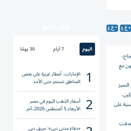
الأكثر قراءة
اليوم
7 أيام
30 يومًا
بنجاح،
اون مع
1
الإمارات.. أمطار غزيرة على بعض
المناطق تستمر حتى الأحد
التميز
كين،
2
أسعار الذهب اليوم في مصر
بنية على
الأربعاء 5 أغسطس 2026..آخر
تحديث لعيار 21
 هدفت
«دفاع مدني دبي»: حريق دبي