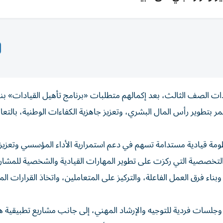
ية بدبي بتخريج 10 موظفين من قيادات الصف الثالث، بعد إكمالهم متطلبات «برنامج تأهيل القيادات» 
مر بتطوير رأس المال البشري، وتعزيز جاهزية الكفاءات الوطنية، بالتع
ظومة قيادية مستدامة تسهم في دعم استمرارية الأداء المؤسسي وتعزيز 
لتخصصية التي ركزت على تطوير المهارات القيادية والشخصية للمشار
وبناء فرق العمل الفاعلة، والتركيز على المتعاملين، واتخاذ القرارات الم
لسات فردية للتوجيه والإرشاد المهني، إلى جانب مشاريع تطبيقية