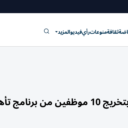
اضة
ثقافة
منوعات
رأي
فيديو
المزيد
«الرقابة المالية بدبي» يحتفي بتخريج 10 موظفين من برنام