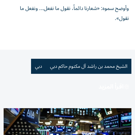
وأوضح سموه: «شعارنا دائماً، نقول ما نفعل... ونفعل ما
نقول».
الشيخ محمد بن راشد آل مكتوم حاكم دبي
دبي
اقرأ المزيد