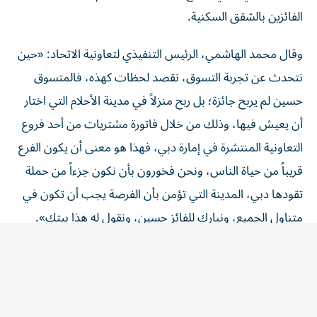
الفائزين بالشقق السكنية.
وقال محمد الهاشمي، الرئيس التنفيذي لتعاونية الاتحاد: «حين
نتحدث عن تجربة التسوق، نقصد لحظات كهذه، فالمتسوق
حسين لم يربح جائزة؛ بل ربح منزلاً في مدينة الأحلام التي اختار
أن يعيش فيها، وذلك من خلال فاتورة مشتريات من أحد فروع
التعاونية المنتشرة في إمارة دبي، فهذا هو معنى أن يكون الفرع
قريباً من حياة الناس، ونحن فخورون بأن نكون جزءاً من حملة
تقودها دبي، المدينة التي تؤمن بأن الفرصة يجب أن تكون في
متناول الجميع، ونبارك للفائز حسين، ونقول له هذا بيتك».
ودعت تعاونية الاتحاد المتسوقين إلى الاحتفاظ بفواتير
مشترياتهم المؤهلة ورفعها عبر منصة الحملة عند التسوق من
المنافذ المشاركة، للاستفادة من فرص الفوز المتاحة ضمن
الحملة.