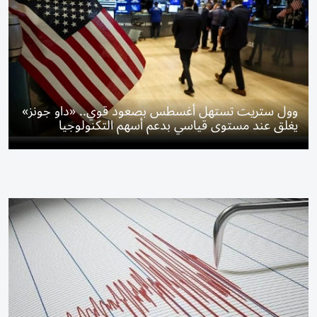
وول ستريت تستهل أغسطس بصعود قوي.. «داو جونز»
يغلق عند مستوى قياسي بدعم أسهم التكنولوجيا