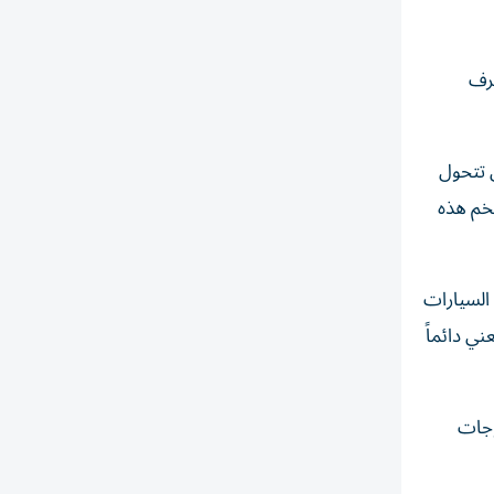
عرف
 أن تتحول
ضخم هذه
السيارات
ني دائماً
وجات