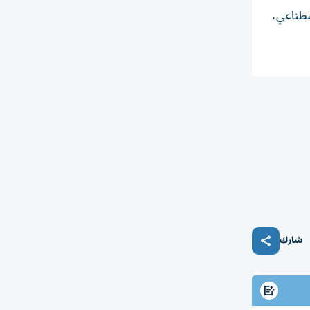
صطناعي،
شارك