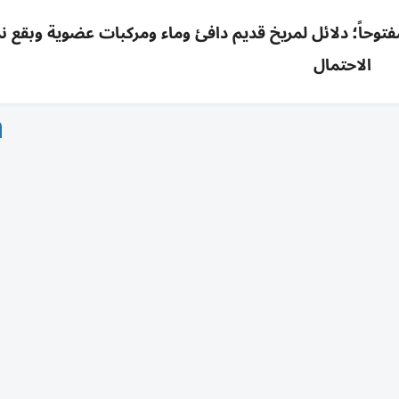
يخ مفتوحاً؛ دلائل لمريخ قديم دافئ وماء ومركبات عضوية وبقع ن
الاحتمال
 على هبوط مركبة «فايكنغ 1» التابعة لوكالة الفضاء الأمريكية «ناسا» على سطح المريخ، لا يزال السؤال الأك
لأحمر؟
«فايكنغ 1» أول مركبة فضائية تهبط بنجاح على المريخ وترسل صوراً قريبة لسطحه، حيث كشف
ن علامات وجود كائنات حية، لكنها خرجت بنتائج أثارت الجدل بدلا