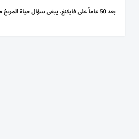
بعد 50 عاماً على فايكنغ، يبقى سؤال حياة المر
(سيانتفيك أمريكان)
بعد مرور نصف قرن
الفضاء بلا إجابة حاسمة: هل كانت هناك حياة على الكوكب ا
في 20 يوليو 1976، أصبحت 
صخري قاحل مليء بالحصى. وكانت المهمة تهدف إلى البحث ع
تقديم إجابة نهائية.