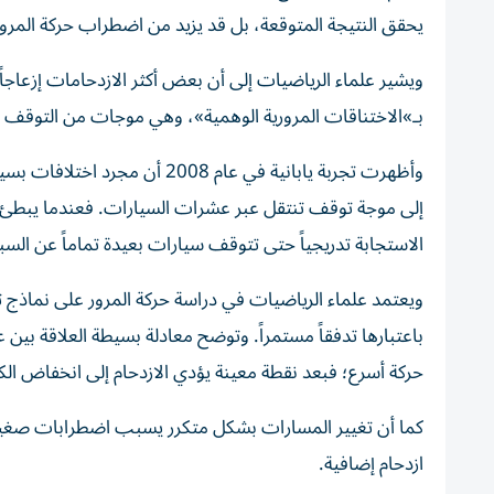
يحقق النتيجة المتوقعة، بل قد يزيد من اضطراب حركة المرور
ويشير علماء الرياضيات إلى أن بعض أكثر الازدحامات إزعاجاً 
بـ»الاختناقات المرورية الوهمية»، وهي موجات من التوقف و
وأظهرت تجربة يابانية في عام 8
إلى موجة توقف تنتقل عبر عشرات السيارات. فعندما يبطئ أح
الاستجابة تدريجياً حتى تتوقف سيارات بعيدة تماماً عن الس
ويعتمد علماء الرياضيات في دراسة حركة المرور على نماذج
باعتبارها تدفقاً مستمراً. وتوضح معادلة بسيطة العلاقة بين 
حركة أسرع؛ فبعد نقطة معينة يؤدي الازدحام إلى انخفاض الكف
كما أن تغيير المسارات بشكل متكرر يسبب اضطرابات صغيرة 
ازدحام إضافية.