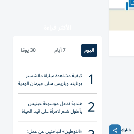
الأكثر قراءة
اليوم
7 أيام
30 يومًا
1
كيفية مشاهدة مباراة مانشستر
يونايتد وباريس سان جيرمان الودية
والقنوات الناقلة
2
هندية تدخل موسوعة غينيس
بأطول شعر لامرأة على قيد الحياة
شارك
«التوطين» للباحثين عن عمل: