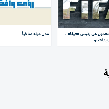
بتعدون عن رئيس «فيفا»..
مدن مرنة مناخياً
إنفانتينو
ة