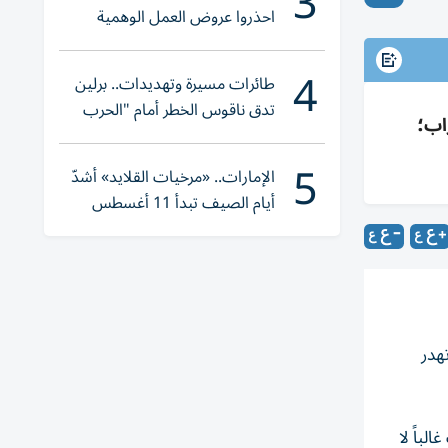
3
احذروا عروض العمل الوهمية
وتحققوا عبر «الباركود»
4
طائرات مسيرة وتهديدات.. برلين
تدق ناقوس الخطر أمام "الحرب
اب؛
الهجينة"
5
الإمارات.. «مرخيات القلايد» أشدّ
أيام الصيف تبدأ 11 أغسطس
هدر
لباً لا