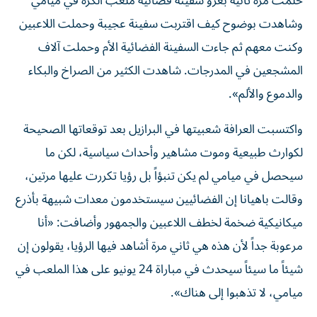
حلمت مرة ثانية بغزو سفينة فضائية ملعب الكرة في ميامي
وشاهدت بوضوح كيف اقتربت سفينة عجيبة وحملت اللاعبين
وكنت معهم ثم جاءت السفينة الفضائية الأم وحملت آلاف
المشجعين في المدرجات. شاهدت الكثير من الصراخ والبكاء
والدموع والألم».
واكتسبت العرافة شعبيتها في البرازيل بعد توقعاتها الصحيحة
لكوارث طبيعية وموت مشاهير وأحداث سياسية، لكن ما
سيحصل في ميامي لم يكن تنبؤاً بل رؤيا تكررت عليها مرتين،
وقالت باهيانا إن الفضائيين سيستخدمون معدات شبيهة بأذرع
ميكانيكية ضخمة لخطف اللاعبين والجمهور وأضافت: «أنا
مرعوبة جداً لأن هذه هي ثاني مرة أشاهد فيها الرؤيا، يقولون إن
شيئاً ما سيئاً سيحدث في مباراة 24 يونيو على هذا الملعب في
ميامي، لا تذهبوا إلى هناك».