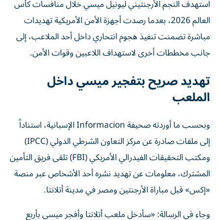
استهدف النجم الأرجنتيني ليونيل ميسي خلال منافسات كأس
العالم 2026، بعدما رصدت أجهزة الأمن الأمريكية تهديدات
مباشرة تضمنت تنفيذ هجوم انتحاري داخل أحد الملاعب، إلى
جانب مخططات أخرى لاستهداف اللاعبين وقوات الأمن.
تهديد صريح بتفجير ميسي داخل
الملعب
وبحسب ما أوردته صحيفة Informacion الإسبانية، استناداً
إلى ملفات صادرة عن مركز التعاون الشرطي الدولي (IPCC)
ومكتب التحقيقات الفيدرالي الأمريكي (FBI) تلقى فريق التأمين
المشترك، معلومات عن تهديد نشره أحد الأشخاص عبر منصة
«إكس» قبل مباراة الأرجنتين ومصر في مدينة أتلانتا.
وجاء في الرسالة: «سأدخل ملعب أتلانتا وأفجر ميسي بأربع