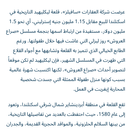
عرضت شركة العقارات «سافيلز»، قلعة ليكليهيد التاريخية في
اسكتلندا للبيع مقابل 1.15 مليون جنيه إسترليني، أي نحو 1.5
مليون دولار، مستفيدة من ارتباط اسمها بنجمة مسلسل «صراع
العروش» روز ليزلي التي عاشت فيها خلال طفولتها. ورغم
الطابع الخيالي الذي تتميز به القلعة وتشابهها مع أجواء القلاع
التي ظهرت في المسلسل الشهير، فإن ليكليهيد لم تكن موقعاً
لتصوير أحداث «صراع العروش»، لكنها اكتسبت شهرة عالمية
بسبب كونها منزل طفولة الممثلة التي جسدت شخصية
المحاربة إيغريت في العمل.
تقع القلعة في منطقة أبردينشاير شمال شرقي اسكتلندا، وتعود
إلى عام 1580، حيث احتفظت بالعديد من تفاصيلها التاريخية،
من بينها السلالم الحلزونية، والمواقد الحجرية القديمة، والجدران
الخشبية، والقاعة الرئيسية الواسعة، إضافة إلى الدروع التقليدية