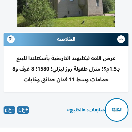
الخلاصه
عرض قلعة ليكليهيد التاريخية بأسكتلندا للبيع
بـ1.5م$؛ منزل طفولة روز ليزلي؛ 1580؛ 8 غرف و8
حمامات وسط 11 فدان حدائق وغابات
متابعات: «الخليج»