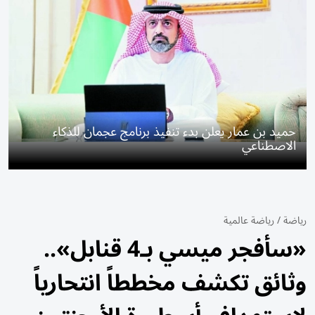
حميد بن عمار يعلن بدء تنفيذ برنامج عجمان للذكاء
الاصطناعي
رياضة
/
رياضة عالمية
«سأفجر ميسي بـ4 قنابل»..
وثائق تكشف مخططاً انتحارياً