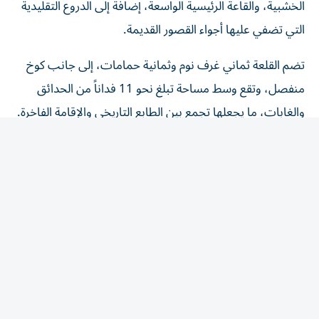
التي تضفي عليها أجواء القصور القديمة.
تضم القلعة ثماني غرف نوم وثمانية حمامات، إلى جانب كوخ
منفصل، وتقع وسط مساحة تبلغ نحو 11 فداناً من الحدائق
والغابات، ما يجعلها تجمع بين الطابع التاريخي والإقامة الفاخرة.
وعاشت روز ليزلي داخل القلعة خلال السنوات العشرة الأولى
من حياتها، قبل أن تحقق شهرة واسعة من خلال أدوارها في
«صراع العروش» و«داونتون آبي».
المقالة التالية