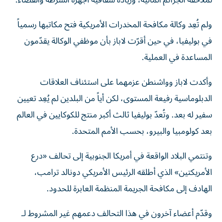
لملاحقة الجرائم المالية، وزيادة شفافية أجهزة الشرطة والقضاء.
ولم تُعِد وكالة مكافحة المخدرات الأمريكية فتح مكاتبها رسمياً
في بوليفيا، في حين أقرّت لاباز بأن موظفي الوكالة يقدّمون
المساعدة في العملية.
وأكدت لاباز وواشنطن عزمهما على استئناف العلاقات
الدبلوماسية رفيعة المستوى، لكن أياً من البلدين لم يُعِد تعيين
سفير له بعد.
وتُعدّ بوليفيا ثالث أكبر منتج للكوكايين في العالم
بعد كولومبيا والبيرو، بحسب الأمم المتحدة.
وتنتمي البلاد الواقعة في أمريكا الجنوبية إلى تحالف «درع
الأمريكتين» الذي أطلقه الرئيس الأمريكي دونالد ترامب،
الهادف إلى مكافحة الجريمة المنظمة العابرة للحدود.
وقدّم أعضاء آخرون في هذا التحالف دعمهم غير المشروط لـ