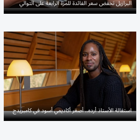
البرازيل تخفض سعر الفائدة للمرة الرابعة على التوالي
استقالة الأستاذ أرده.. أصغر أكاديمي أسود في كامبريدج