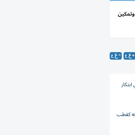
 لرصد القلب والدماغ والعضلات بدقة حتى 12 ساعة وتمكين
ابتكار
 بعد جفافه كقطب