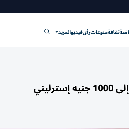
اضة
ثقافة
منوعات
رأي
فيديو
المزيد
رليني