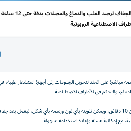
حبر موصل يُرسم على الجلد كأقطاب طبية سريعة الجفاف
أطراف الاصطناعية الروبوتية
سمه مباشرة على الجلد لتحويل الرسومات إلى أجهزة استشعار طبية، في 
لدماغ، والتحكم في الأطراف الاصطناعية.
وأوضح الفريق البحثي أن الحبر يجف على الجلد خلال أقل من 10 دقائق، ويمكن تلوينه بأي لون ورسمه بأي شكل، ليعمل
ية، مع إمكانية غسله وإعادة استخدامه بسهولة.