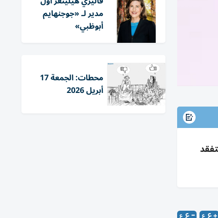
فاليري هيلينغز أول
مدير لـ «جوجنهايم
أبوظبي»
محطات: الجمعة 17
أبريل 2026
حون بتفقد