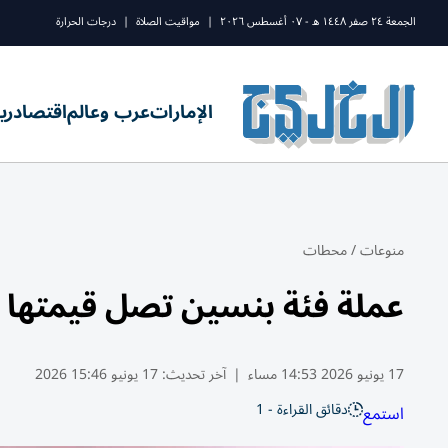
الجمعة ٢٤ صفر ١٤٤٨ ه - ٠٧ أغسطس ٢٠٢٦
|
مواقيت الصلاة
|
درجات الحرارة
الإمارات
عرب وعالم
اقتصاد
ري
منوعات
/
محطات
عملة فئة بنسين تصل قيمتها إلى 1000 جنيه إست
17 يونيو 2026 14:53 مساء
|
آخر تحديث:
17 يونيو 15:46 2026
دقائق القراءة - 1
استمع