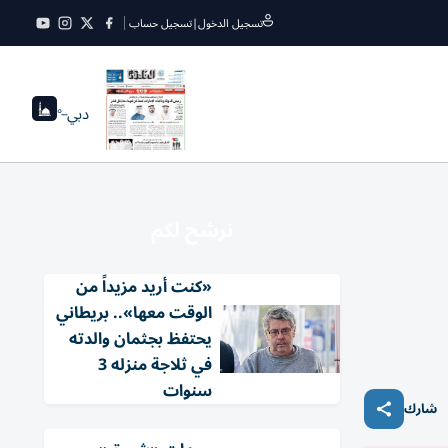
تسجيل الدخول
|
تسجيل حساب
دبي
--°
نرشح لكم
«كنت أريد مزيداً من
الوقت معها».. بريطاني
يحتفظ بجثمان والدته
في ثلاجة منزله 3
سنوات
شارك