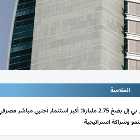
الخلاصة
الإمارات دبي الوطني يستحوذ على 60% من بنك آر بي إل بضخ 2.75 مليار$؛ أكبر استثمار أجنبي مبا
نمو وشراكة استراتيجية