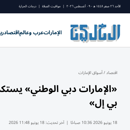
الأحد ٢٦ صفر ١٤٤٨ ه - ٠٩ أغسطس ٢٠٢٦
|
مواقيت الصلاة
|
درجات الحرارة
الإمارات
عرب وعالم
اقتصاد
ري
اقتصاد
/
أسواق الإمارات
«الإمارات دبي الوطني» يستكم
بي إل»
18 يونيو 2026 10:36 صباحًا
|
آخر تحديث:
18 يونيو 11:48 2026