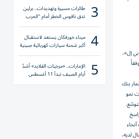
3
طائرات مسيرة وتهديدات.. برلين
تدق ناقوس الخطر أمام "الحرب
الهجينة"
4
ميناء خورفكان يستعد لاستقبال
أكبر شحنة سيارات كهربائية صينية
بي إل»،
5
قاً
الإمارات.. «مرخيات القلايد» أشدّ
أيام الصيف تبدأ 11 أغسطس
مار بنك
ات نمو
توسّع.
راسخ
أنحاء
ل لديه،