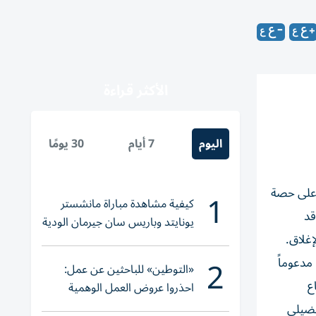
الأكثر قراءة
اليوم
7 أيام
30 يومًا
ي على حصة
1
كيفية مشاهدة مباراة مانشستر
ة هندية)، وقد
يونايتد وباريس سان جيرمان الودية
والقنوات الناقلة
2
مدعوماً
«التوطين» للباحثين عن عمل:
ع
احذروا عروض العمل الوهمية
وتحققوا عبر «الباركود»
فضيلي