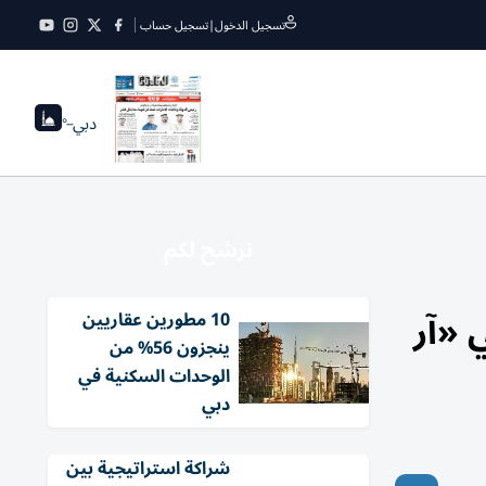
تسجيل الدخول
|
تسجيل حساب
دبي
--°
نرشح لكم
 «آر
10 مطورين عقاريين
ينجزون 56% من
الوحدات السكنية في
دبي
شراكة استراتيجية بين