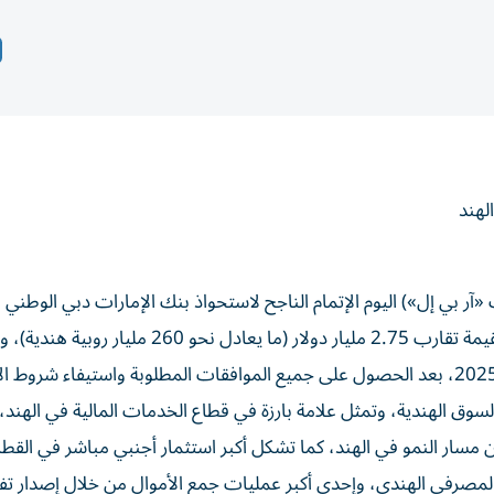
لهند
«آر بي إل») اليوم الإتمام الناجح لاستحواذ بنك الإمارات دبي الوطن
أغلبية في بنك «آر بي إل» من خلال ضخ أولي لرأس المال بقيمة تقارب 2.75 مليار دولار (ما يعادل نحو 260 مليار روبي
لسوق الهندية، وتمثل علامة بارزة في قطاع الخدمات المالية في الهند، 
 من مسار النمو في الهند، كما تشكل أكبر استثمار أجنبي مباشر في القطا
المصرفي الهندي، وإحدى أكبر عمليات جمع الأموال من خلال إصدار ت