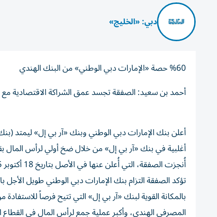
دبي: «الخليج»
%60 حصة «الإمارات دبي الوطني» من البنك الهندي
أحمد بن سعيد: الصفقة تجسد عمق الشراكة الاقتصادية مع ا
أعلن بنك الإمارات دبي الوطني وبنك «آر بي إل» ليمتد (بنك 
أُنجزت الصفقة، التي أُعلن عنها في الأصل بتاريخ 18 أكتوبر 2025، بعد الحصول على جميع الموافقات المطلوبة واستيفاء شروط الإغلاق.
تؤكد الصفقة التزام بنك الإمارات دبي الوطني طويل الأجل با
بالمكانة القوية لبنك «آر بي إل» التي تتيح فرصاً للاستفادة
المصرفي الهندي، وأكبر عملية جمع لرأس المال في القطاع 