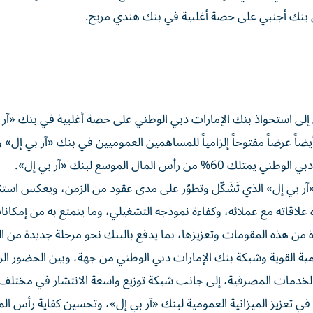
 بنك أجنبي على حصة أغلبية في بنك هندي مربح.
 إلى استحواذ بنك الإمارات دبي الوطني على حصة أغلبية في بنك «آر 
اً عرضاً مفتوحاً إلزامياً للمساهمين العموميين في بنك «آر بي إل» وف
لمال الموسع لبنك «آر بي إل».
 «آر بي إل» الذي تَشَكّل وتطوّر على مدى عقود من الزمن، ويعكس استث
ة علاقاته مع عملائه، وكفاءة نموذجه التشغيلي، وما يتمتع به من إمكان
 من هذه المقومات وتعزيزها، بما يدفع بالبنك نحو مرحلة جديدة من ال
يمية القوية وشبكة بنك الإمارات دبي الوطني من جهة، وبين الحضور ال
لخدمات المصرفية، إلى جانب شبكة توزيع واسعة الانتشار في مختلف 
تعزيز الميزانية العمومية لبنك «آر بي إل»، وتحسين كفاية رأس الما