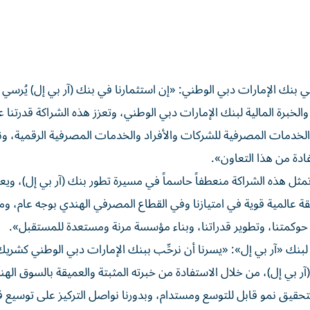
بنك الإمارات دبي الوطني: «إن استثمارنا في بنك (آر بي إل) يُرسي 
الخبرة المالية لبنك الإمارات دبي الوطني، وتعزز هذه الشراكة قدرتنا 
الخدمات المصرفية للشركات والأفراد والخدمات المصرفية الرقمية، ون
دة من هذا التعاون».
مثل هذه الشراكة منعطفاً حاسماً في مسيرة تطور بنك (آر بي إل)، و
ة عالمية قوية في امتيازنا وفي القطاع المصرفي الهندي بوجه عام، و
يز حوكمتنا، وتطوير قدراتنا، وبناء مؤسسة مرنة ومستعدة للمستقبل».
 لبنك «آر بي إل»: «يسرنا أن نرحِّب ببنك الإمارات دبي الوطني كشري
ر بي إل)، من خلال الاستفادة من خبرته المثبتة والعميقة بالسوق الهند
تحقيق نمو قابل للتوسع ومستدام، وبدورنا نواصل التركيز على توسيع ق