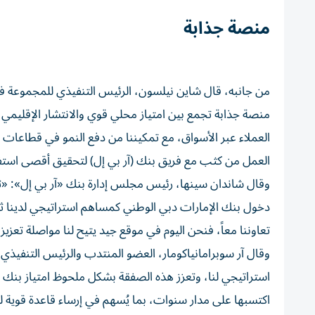
منصة جذابة
من جانبه، قال شاين نيلسون، الرئيس التنفيذي للمجموعة في 
منصة جذابة تجمع بين امتياز محلي قوي والانتشار الإقليمي و
العملاء عبر الأسواق، مع تمكيننا من دفع النمو في قطاعات 
العمل من كثب مع فريق بنك (آر بي إل) لتحقيق أقصى استفا
وقال شاندان سينها، رئيس مجلس إدارة بنك «آر بي إل»: «ت
دخول بنك الإمارات دبي الوطني كمساهم استراتيجي لدينا ثق
تعاوننا معاً، فنحن اليوم في موقع جيد يتيح لنا مواصلة تعز
وقال آر سوبرامانياكومار، العضو المنتدب والرئيس التنفيذي
استراتيجي لنا، وتعزز هذه الصفقة بشكل ملحوظ امتياز بنك (آ
اكتسبها على مدار سنوات، بما يُسهم في إرساء قاعدة قوية ل