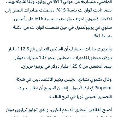
الماضي، متسارعة من حوالي 14% في يونيو، وفقًا لشركة ويند،
بينما زادت الواردات بنسبة 15%. وواصلت صادرات الصين إلى
الاتحاد الأوروبي نموها، وتوسعت بنسبة 16% على أساس
سنوي في يوليو/تموز، في حين تقلصت الواردات من الكتلة
بنسبة 1%.
وأظهرت بيانات الجمارك أن الفائض التجاري بلغ 112.5 مليار
دولار، متجاوزا تقديرات المحللين بنحو 107 مليارات دولار،
بينما انخفض من 125.6 مليار دولار في يونيو/حزيران.
وقال تشيوي تشانغ، الرئيس وكبير الاقتصاديين في شركة
Pinpoint لإدارة الأصول، إنه من المرجح أن يظل محرك
التصدير الصيني قويا في الربع الثالث.
أصبح الفائض التجاري الضخم لبكين، والذي تجاوز تريليون دولار