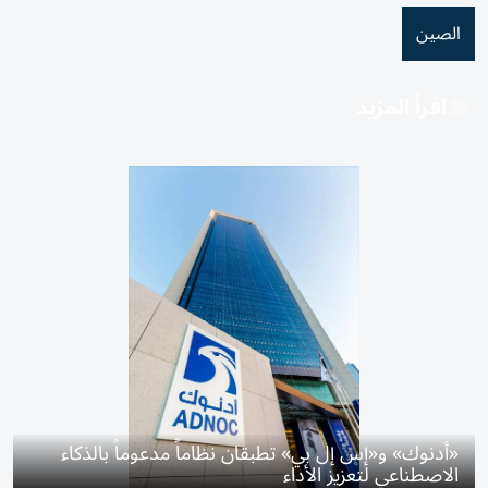
الصين
اقرأ المزيد
«أدنوك» و«إس إل بي» تطبقان نظاماً مدعوماً بالذكاء
الاصطناعي لتعزيز الأداء