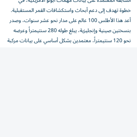
خطوة تهدف إلى دعم أبحاث واستكشافات القمر المستقبلية.
أعد هذا الأطلس 100 عالم على مدار نحو عشر سنوات، وصدر
بنسختين صينية وإنجليزية، يبلغ طوله 280 سنتيمتراً وعرضه
نحو 120 سنتيمتراً، معتمدين بشكل أساسي على بيانات مركبة
«تشانغ إي-1» التي مسحت سطح القمر بين عامي 2007
و2009.
يعرض الأطلس تفاصيل جيولوجية دقيقة تشمل 12341 فوهة