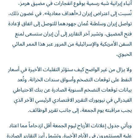
أنباء إيرانية شبه رسمية بوقوع انفجارات في مضيق هرمز،
نُسبت إلى اعتراض إيران لـ«أهداف معادية». في غضون ذلك،
تواصل إيران وسلطنة عُمان جهودهما للتوصل إلى اتفاق لإعادة
فتح المضيق، وتشير آخر التقارير إلى أن إيران ستسعى لمنع
السفن الأمريكية والإسرائيلية من المرور عبر هذا الممر المائي
الحيوي.
ولا يزال من غير الواضح كيف ستؤثر التقلبات الأخيرة في أسعار
النفط على توقعات التضخم وأسواق سندات الخزانة. وتُعد
بيانات توقعات التضخم السنوية الصادرة عن بنك الاحتياطي
الفيدرالي في نيويورك التقرير الاقتصادي الرئيسي الآخر الذي
يجب مراقبته يوم الجمعة، إلى جانب تقرير الوظائف.
ويأتي جدول إعلانات الأرباح ليوم الجمعة أقل ازدحاماً مما اعتاد
عليه المستثمرون في الأيام الأخيرة. وتشمل أبرز التقارير الصادرة