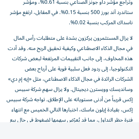
ستاندرد آند بورز 500 بنسبة 0.15%. في المقابل، ارتفع مؤشر
ناسداك المركب بنسبة 0.02%.
لا يزال المستثمرون يركزون بشدة على متطلبات رأس المال
في مجال الذكاء الاصطناعي وكيفية تحقيق الربح منه. وقد أدت
هذه المخاوف، إلى جانب التقييمات المرتفعة لبعض شركات
التكنولوجيا، إلى ردود فعل سلبية قوية على أرباح بعض
الشركات الرائدة في مجال الذكاء الاصطناعي، مثل «إيه إم دي»
وسانديسك وويسترن ديجيتال. ولا يزال سهم شركة سبيس
إكس قريباً من أدنى مستوياته على الإطلاق. تواجه شركة سبيس
إكس، بقيادة إيلون ماسك، اختبارها التالي الخميس مع انتهاء
فترة حظر التداول، مما قد يُعرّض سهمها لضغوط في حال بيع
المساهمين الرئيسيين لأسهمهم. ارتفع سهم إنفيديا بأكثر من
3% الأربعاء بعد إعلان سبيس إكس اعتمادها الحصري لرقائق