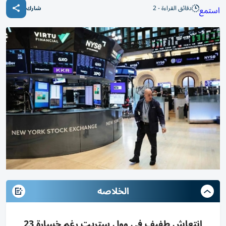
دقائق القراءة - 2
استمع
شارك
الخلاصه
انتعاش طفيف في وول ستريت رغم خسارة 23