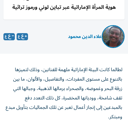
هوية المرأة الإماراتية عبر تباين لوني ورموز تراثية
علاء الدين محمود
لطالما كانت البيئة الإماراتية ملهمة للفنانين، وذلك لتميزها
بالتنوع على مستوى المفردات، والتفاصيل، والألوان، ما بين
زرقة البحر وغموضه، والصحراء برمالها الذهبية، وجبالها التي
تقف شامخة، ووديانها المخضرة، كل ذلك التعدد دفع
بالمبدعين إلى إنجاز أعمال تعبر عن تلك الجماليات بتأويل مبدع
ومبتكر.
الفنانة شما علي السميحي من المبدعات الشابات اللواتي