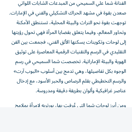
صعدن بقوة في مشهد الحراك التشكيلي والفني في الإمارات.
توجهت بقوة نحو التراث والبيئة المحلية، تستنطق الأمكنة
وتحاور المعالم، وفيما يتعلق بقضايا المرأة فهي تحول رؤيتها
إلى لوحات وتكوينات يسكنها الألق الفني، فجمعت بين الفن
التقليدي في الرسم والتقنيات الرقمية المعاصرة على توثيق
الهوية والبيئة الإماراتية. تخصصت شما السميحي في رسم
الوجوه بكل تفاصيلها، وهي تدمج بين أسلوب «البوب آرت»
والرسم التخطيطي بقلم الرصاص والحبر الأسود، مع إدخال
عناصر غرافيكية وألوان بطريقة دقيقة ومدروسة.
ومن أبرز لوحات شما التي عُرِفت بها، بورتريه لامرأة بملامح
هادئة، ترتدي واحداً من الأزياء التقليدية التراثية الإماراتية المزينة
بنقوش هندسية مستوحاة من التطريز القديم، وتظهر في خلفية
اللوحة مجموعة من الرموز البسيطة، كالأسماك الصغيرة المعلقة