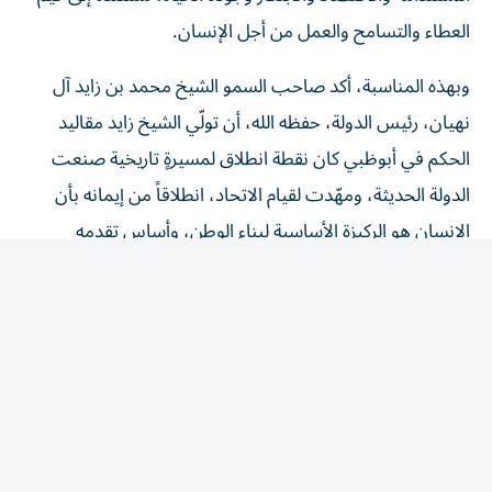
العطاء والتسامح والعمل من أجل الإنسان.
وبهذه المناسبة، أكد صاحب السمو الشيخ محمد بن زايد آل
نهيان، رئيس الدولة، حفظه الله، أن تولّي الشيخ زايد مقاليد
الحكم في أبوظبي كان نقطة انطلاق لمسيرةٍ تاريخية صنعت
الدولة الحديثة، ومهّدت لقيام الاتحاد، انطلاقاً من إيمانه بأن
الإنسان هو الركيزة الأساسية لبناء الوطن، وأساس تقدمه
وازدهاره.
وأضاف سموه أن الإمارات ستواصل السير على نهج الوالد
المؤسس، والتمسك بالقيم والمبادئ التي أرساها، واستكمال
مسيرة البناء والتنمية، جيلاً بعد جيل، بما يحقق تطلعات الوطن
وأبنائه، ويعزز مكانة الدولة وريادتها عالمياً.
حيث تبقى الذكرى الستون لتولّي الشيخ زايد مقاليد الحكم