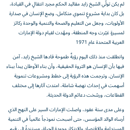
بل كان بداية مشروعٍ تنموي متكامل، وضع الإنسان في صدارة
الأولويات، وجعل من التعليم والصحة والتنمية والوحدة ركائز
لمسيرةٍ غيّرت وجه المنطقة، ومهّدت لقيام دولة الإمارات
العربية المتحدة عام 1971
وانطلقت منذ ذلك اليوم رؤيةٌ طموحة قادها الشيخ زايد، آمن
فيها بأن الإنسان هو الثروة الحقيقية، وأن بناء الأوطان يبدأ ببناء
الإنسان. وترجمت هذه الرؤية إلى خطط ومشروعات تنموية
أسهمت في إحداث نهضة شاملة، امتدت آثارها إلى مختلف
القطاعات، ورسّخت دعائم الدولة الحديثة.
وعلى مدى ستة عقود، واصلت الإمارات السير على النهج الذي
أرساه الوالد المؤسس، حتى أصبحت نموذجاً عالمياً في التنمية
المستدامة والاقتصاد والابتكار وجودة الحياة، مستندةً إلى قيم