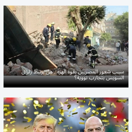
سبب شعور المصريين بقوة الهزة.. هل يرتبط زلزال
السويس بتجارب نووية؟