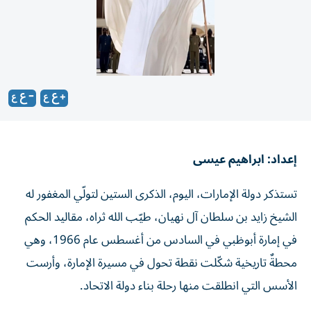
إعداد: ابراهيم عيسى
تستذكر دولة الإمارات، اليوم، الذكرى الستين لتولّي المغفور له
الشيخ زايد بن سلطان آل نهيان، طيّب الله ثراه، مقاليد الحكم
في إمارة أبوظبي في السادس من أغسطس عام 1966، وهي
محطةٌ تاريخية شكّلت نقطة تحول في مسيرة الإمارة، وأرست
الأسس التي انطلقت منها رحلة بناء دولة الاتحاد.
لم يكن تولّي الشيخ زايد مقاليد الحكم مجرد انتقالٍ في القيادة،