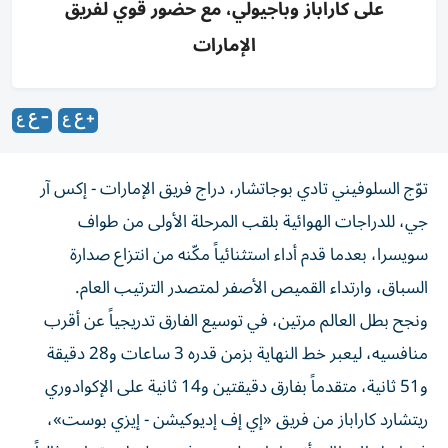
على كاراباز وباجيولي، مع حضور قوي لفريق
الإمارات
توّج السلوفيني تادي بوجاتشار، دراج فريق الإمارات - إكس آر
جي، للدراجات الهوائية بلقب المرحلة الأولى من طواف
سويسرا، بعدما قدم أداء استثنائياً مكّنه من انتزاع صدارة
السباق، وارتداء القميص الأصفر لمتصدر الترتيب العام.
ونجح بطل العالم مرتين، في توسيع الفارق تدريجياً عن أقرب
منافسيه، ليعبر خط النهاية بزمن قدره 3 ساعات و28 دقيقة
و51 ثانية، متقدماً بفارق دقيقتين و14 ثانية على الإكوادوري
ريتشارد كاراباز من فريق «إي إف إديوكيشن - إيزي بوست»،