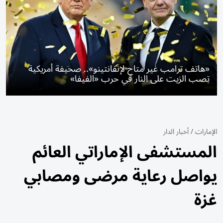
«هاتف ترامب غير متاح لإنفانتينو».. صحيفة أمريكية
تصب الزيت على النار في حرب «الفيفا»
الإمارات
/
أخبار الدار
المستشفى الإماراتي العائم
يواصل رعاية مرضى ومصابي
غزة