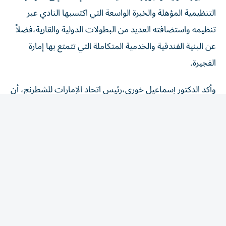
التنظيمية المؤهلة والخبرة الواسعة التي اكتسبها النادي عبر
تنظيمه واستضافته العديد من البطولات الدولية والقارية،فضلاً
عن البنية الفندقية والخدمية المتكاملة التي تتمتع بها إمارة
الفجيرة.
وأكد الدكتور إسماعيل خوري،رئيس اتحاد الإمارات للشطرنج، أن
نادي الفجيرة للشطرنج والثقافة يواصل ترسيخ مكانته كواجهة
مشرّفة لدولة الإمارات على الساحة الدولية،مشيراً إلى أن
استضافة بطولة العالم للشباب ليست مجرد حدث رياضي،بل
ثمرة عمل احترافي ورؤية طموحة وثقة عالمية بإمكانات النادي
وكوادره،متمنياً التوفيق في تنظيم بطولة تليق باسم الفجيرة
ودولة الإمارات.
من جانبه، أوضح الدكتور عبدالله علي آل بركت،رئيس مجلس
إدارة نادي الفجيرة للشطرنج والثقافة،أن فوز الفجيرة باستضافة