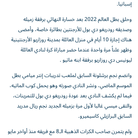
إسبانيا.
وحلق بطل العالم 2022 بعد خسارة النهائي برفقة زميله
وصديقه رودريغو دي بول للأرجنتين بطائرة خاصة، وأمضى
هناك إجازة 10 أيام في منزل العائلة بمدينة روزاريو الأرجنتينية
وظهر علناً مرة واحدة عندما حضر مباراة كرة لنادي العائلة
ليونيس دي روزاريو برفقة ابنه ماتيو .
وانضم نجم برشلونة السابق لملعب تدريبات إنتر ميامي بطل
الموسم الماضي، ونشر النادي صورته وهو يحمل كوب الماتيه،
فيما لم يكشف النادي بعد عودة رودريغو دي بول للتمرينات،
والتقى ميسي غالبا لأول مرة بزميله الجديد نجم ريال مدريد
السابق البرازيلي كاسيميرو.
ولم يتمرن صاحب الكرات الذهبية الـ8 مع فريقه منذ أواخر مايو