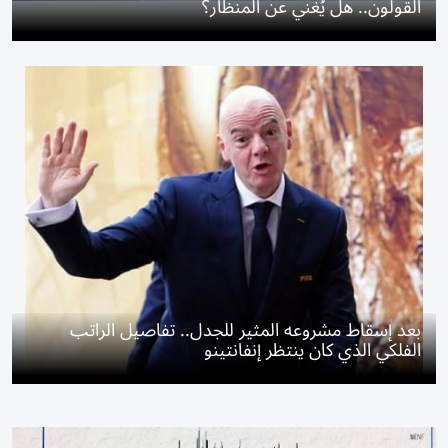
القولون.. هل يُغني عن المنظار؟
بعد إسقاط مشروعه المثير للجدل.. تفاصيل الراتب
الفلكي الذي كان ينتظر إنفانتينو