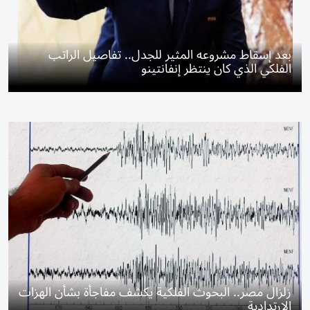
بعد إسقاط مشروعه المثير للجدل.. تفاصيل الراتب
الفلكي الذي كان ينتظر إنفانتينو
زلزال مصر.. البحوث الفلكية يكشف مفاجأة بشأن الهزات
الارتدادية