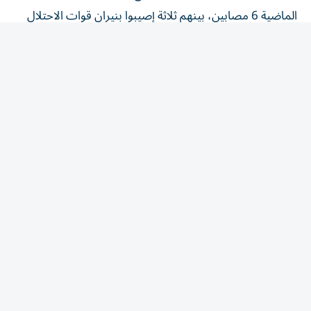
الماضية 6 مصابين، بينهم ثلاثة إصيبوا بنيران قوات الاحتلال
في خان يونس، جنوبي القطاع.
من جانبها، أعلنت اللجنة الوطنية لإدارة غزة أنها اختتمت ورشة
عمل استمرت يومين، بالشراكة مع مكتب المفوض السامي
لمجلس السلام نيكولاي ملادينوف، ومعهد بناء السلام،
بمشاركة مفوضين وخبراء فنيين ومتخصصين في التخطيط
والإسكان.
ووفق اللجنة، فقد خرج المشاركون بخطة عمل متفق عليها
تحدد الأولويات والمخرجات المطلوبة، لتحسين حياة النازحين،
معتبرين ذلك خطوة عملية ضمن مسار التعافي الأوسع في
قطاع غزة.
من جهة أخرى، أكد مسؤول في حماس، السبت، أن الحركة لا