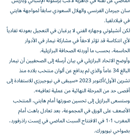
الماضي عن ثقته في جاهزية لاعب برشلونة الإسباني وباريس
سان جيرمان الفرنسي والهلال السعودي سابقاً لمواجهة هايتي
في فيلادلفيا.
لكن أنشيلوتي وجهازه الفني لا يرغبان في التعجيل بعودته تفادياً
لأي انتكاسة قد تؤثر لاحقاً في مشاركة نيمار في الأدوار
الحاسمة، بحسب ما أوردته الصحافة البرازيلية.
وأوضح الاتحاد البرازيلي في بيان أرسله إلى الصحفيين أن نيمار
البالغ 34 عاماً والذي لم يدافع عن ألوان منتخب بلاده منذ
تشرين الأول/أكتوبر 2023 «سيبقى في نيوجيرزي للاستفادة إلى
أقصى حد من المرحلة النهائية من عملية تعافيه».
وستسعى البرازيل إلى تحسين صورتها أمام هايتي، المنتخب
الأضعف على الورق في المجموعة، بعد تعادل باهت أمام
المغرب 1-1 في الافتتاح السبت الماضي في إيست راذرفورد،
بضواحي نيويورك.