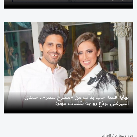
نهاية قصة حب بدأت من «مسرح مصر».. حمدي
الميرغني يودّع زواجه بكلمات مؤثرة
عرب وعالم
/
العالم