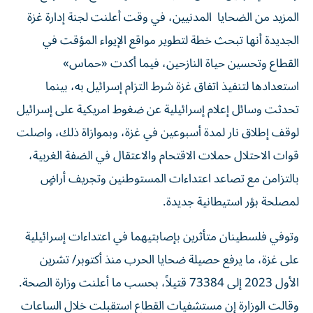
المزيد من الضحايا المدنيين، في وقت أعلنت لجنة إدارة غزة
الجديدة أنها تبحث خطة لتطوير مواقع الإيواء المؤقت في
القطاع وتحسين حياة النازحين، فيما أكدت «حماس»
استعدادها لتنفيذ اتفاق غزة شرط التزام إسرائيل به، بينما
تحدثت وسائل إعلام إسرائيلية عن ضغوط امريكية على إسرائيل
لوقف إطلاق نار لمدة أسبوعين في غزة، وبموازاة ذلك، واصلت
قوات الاحتلال حملات الاقتحام والاعتقال في الضفة الغربية،
بالتزامن مع تصاعد اعتداءات المستوطنين وتجريف أراضٍ
لمصلحة بؤر استيطانية جديدة.
وتوفي فلسطينان متأثرين بإصابتيهما في اعتداءات إسرائيلية
على غزة، ما يرفع حصيلة ضحايا الحرب منذ أكتوبر/ تشرين
الأول 2023 إلى 73384 قتيلاً، بحسب ما أعلنت وزارة الصحة.
وقالت الوزارة إن مستشفيات القطاع استقبلت خلال الساعات