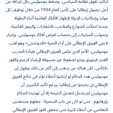
لتأكيد تفوق نظامه السياسي، وضغط موسوليني بكل أوراقه من
أجل حصول إيطاليا على كأس العام 1934 من خلال توظيف كل
موارد وإمكانيات الدولة لإظهار الأفكار الفاشية أثناء البطولة
عندما امتلأت الشوارع والملاعب بالشعارات والرموز الفاشية،
وتحولت المباريات إلى منصات لعرض أفكار موسوليني، وإجبار
لاعبي الفريق الإيطالي على أداء التحية «للدوتشتي» وهو لقب
موسوليني، الأمر الذي عرّض الفريق الإيطالي بقيادة المدرب
القدير فيتوريو بوتزو لضغوط غير مسبوقة لإرضاء الزعيم والفوز
بالكأس، لكن هناك من يذهب إلى أكثر من ذلك ويقول إن
موسوليني هدد الحكام لو ارتكبوا أخطاء تؤثر في نتائج الفريق
الإيطالي لن يخرجوا من إيطاليا، ورغم تأكيد الكثيرين أن
موسوليني لم يتدخل لتعديل النتيجة إلا أن تهديده للحكام
وإرهابهم - حتى لو كان من باب السخرية - جعلهم مستعدين
للتغاضي عن أخطاء كثيرة حتى يتحقق الفوز للفريق الإيطالي