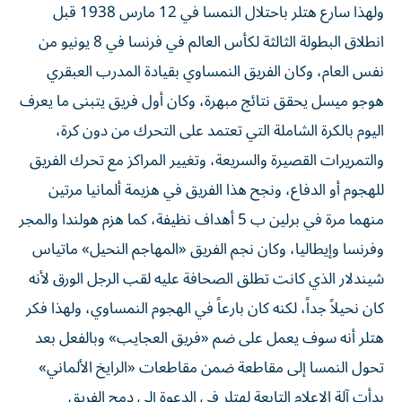
ولهذا سارع هتلر باحتلال النمسا في 12 مارس 1938 قبل
انطلاق البطولة الثالثة لكأس العالم في فرنسا في 8 يونيو من
نفس العام، وكان الفريق النمساوي بقيادة المدرب العبقري
هوجو ميسل يحقق نتائج مبهرة، وكان أول فريق يتبنى ما يعرف
اليوم بالكرة الشاملة التي تعتمد على التحرك من دون كرة،
والتمريرات القصيرة والسريعة، وتغيير المراكز مع تحرك الفريق
للهجوم أو الدفاع، ونجح هذا الفريق في هزيمة ألمانيا مرتين
منهما مرة في برلين ب 5 أهداف نظيفة، كما هزم هولندا والمجر
وفرنسا وإيطاليا، وكان نجم الفريق «المهاجم النحيل» ماتياس
شيندلار الذي كانت تطلق الصحافة عليه لقب الرجل الورق لأنه
كان نحيلاً جداً، لكنه كان بارعاً في الهجوم النمساوي، ولهذا فكر
هتلر أنه سوف يعمل على ضم «فريق العجايب» وبالفعل بعد
تحول النمسا إلى مقاطعة ضمن مقاطعات «الرايخ الألماني»
بدأت آلة الإعلام التابعة لهتلر في الدعوة إلى دمج الفريق