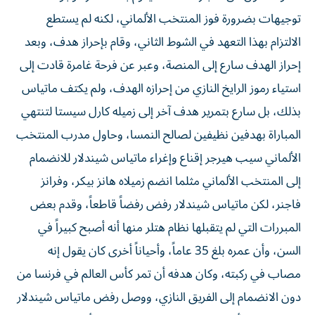
توجيهات بضرورة فوز المنتخب الألماني، لكنه لم يستطع
الالتزام بهذا التعهد في الشوط الثاني، وقام بإحراز هدف، وبعد
إحراز الهدف سارع إلى المنصة، وعبر عن فرحة غامرة قادت إلى
استياء رموز الرايخ النازي من إحرازه الهدف، ولم يكتف ماتياس
بذلك، بل سارع بتمرير هدف آخر إلى زميله كارل سيستا لتنتهي
المباراة بهدفين نظيفين لصالح النمسا، وحاول مدرب المنتخب
الألماني سيب هيرجر إقناع وإغراء ماتياس شيندلار للانضمام
إلى المنتخب الألماني مثلما انضم زميلاه هانز بيكر، وفرانز
فاجنر، لكن ماتياس شيندلار رفض رفضاً قاطعاً، وقدم بعض
المبررات التي لم يتقبلها نظام هتلر منها أنه أصبح كبيراً في
السن، وأن عمره بلغ 35 عاماً، وأحياناً أخرى كان يقول إنه
مصاب في ركبته، وكان هدفه أن تمر كأس العالم في فرنسا من
دون الانضمام إلى الفريق النازي، ووصل رفض ماتياس شيندلار