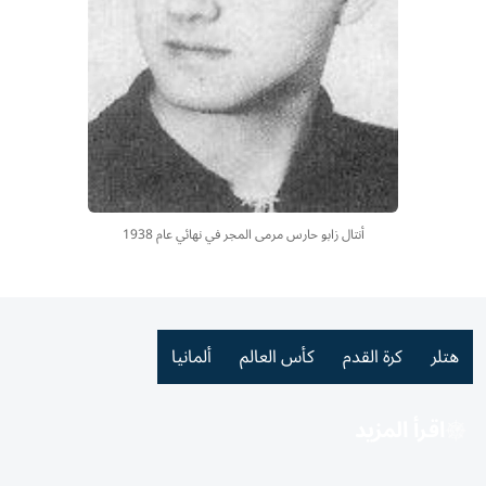
أنتال زابو حارس مرمى المجر في نهائي عام 1938
هتلر
كرة القدم
كأس العالم
ألمانيا
اقرأ المزيد