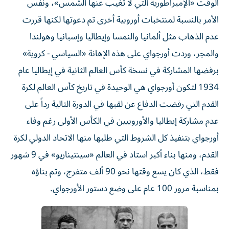
الوقت «الإمبراطورية التي لا تغيب عنها الشمس»، ونفس
الأمر بالنسبة لمنتخبات أوروبية أخرى تم دعوتها لكنها قررت
عدم الذهاب مثل ألمانيا والنمسا وإيطاليا وإسبانيا وهولندا
والمجر، وردت أورجواي على هذه الإهانة «السياسي - كروية»
برفضها المشاركة في نسخة كأس العالم الثانية في إيطاليا عام
1934 لتكون أورجواي هي الوحيدة في تاريخ كأس العالم لكرة
القدم التي رفضت الدفاع عن لقبها في الدورة التالية رداً على
عدم مشاركة إيطاليا والأوروبيين في الكأس الأولى رغم وفاء
أورجواي بتنفيذ كل الشروط التي طلبها منها الاتحاد الدولي لكرة
القدم، ومنها بناء أكبر استاد في العالم «سينتيناريو» في 9 شهور
فقط، الذي كان يسع وقتها نحو 90 ألف متفرج، وتم بناؤه
بمناسبة مرور 100 عام على وضع دستور الأورجواي.