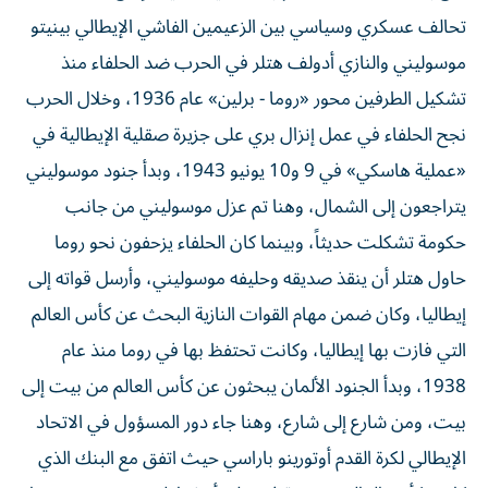
تحالف عسكري وسياسي بين الزعيمين الفاشي الإيطالي بينيتو
موسوليني والنازي أدولف هتلر في الحرب ضد الحلفاء منذ
تشكيل الطرفين محور «روما - برلين» عام 1936، وخلال الحرب
نجح الحلفاء في عمل إنزال بري على جزيرة صقلية الإيطالية في
«عملية هاسكي» في 9 و10 يونيو 1943، وبدأ جنود موسوليني
يتراجعون إلى الشمال، وهنا تم عزل موسوليني من جانب
حكومة تشكلت حديثاً، وبينما كان الحلفاء يزحفون نحو روما
حاول هتلر أن ينقذ صديقه وحليفه موسوليني، وأرسل قواته إلى
إيطاليا، وكان ضمن مهام القوات النازية البحث عن كأس العالم
التي فازت بها إيطاليا، وكانت تحتفظ بها في روما منذ عام
1938، وبدأ الجنود الألمان يبحثون عن كأس العالم من بيت إلى
بيت، ومن شارع إلى شارع، وهنا جاء دور المسؤول في الاتحاد
الإيطالي لكرة القدم أوتورينو باراسي حيث اتفق مع البنك الذي