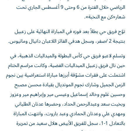
الرياضي خلال الفترة من 6 وحتى 9 أغسطس الجاري تحت
شعار«كن مع النخبة».
توّج فريق حي بطلاً بعد فوزه في المباراة النهائية على زعبيل
بنتيجة 2 /صفر، وسجل هدفي الفائز اللاعبان دانيال وماتيوس.
وتسلم لاعبو فريق حي كأس البطولة والميداليات الذهبية، في
حين نال فريق زعبيل الميداليات الفضية، وكانت مراسم الختام
اشتملت على فقرات مشوّقة أبرزها مباراة استعراضية بين نجوم
الزمن الجميل وشارك نجوم المونديال بقيادة محسن مصبح
وحسين غلوم وخالد إسماعيل وعيسى مير وإبراهيم مير وعزوز
وبخيت سعد وعبدالرحمن الحداد، وحضرها عدنان الطلياني
ومهدي علي وعدنان الحمادي وعبد باروت، وانتهت المباراة
بالتعادل 1-1، سجل للفريق الأبيض هلال سعيد من تمريرة