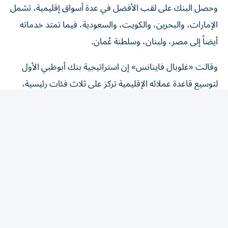
الإمارات، والبحرين، والكويت، والسعودية، فيما تمتد خدماته
أيضاً إلى مصر، ولبنان، وسلطنة عُمان.
وقالت «غلوبال فاينانس» إن استراتيجية بنك أبوظبي الأول
لتوسيع قاعدة عملائه الإقليمية تركز على ثلاث فئات رئيسية،
تشمل البنوك العالمية الحافظة للأصول، وصناديق الثروة
السيادية الإقليمية، ومديري الأصول في منطقة الشرق الأوسط
وشمال إفريقيا.
وأوضحت «غلوبال فاينانس» أن اختيار المؤسسات الفائزة جاء
بعد تقييم شامل شمل أبحاث السوق، وآراء الخبراء،
والمعلومات المقدمة من البنوك، مع التركيز على معايير عدة،
من بينها علاقات العملاء، وجودة الخدمات، والمنصات التقنية،
وعمليات ما بعد التسوية، والمعرفة بالأسواق المحلية، والأنظمة