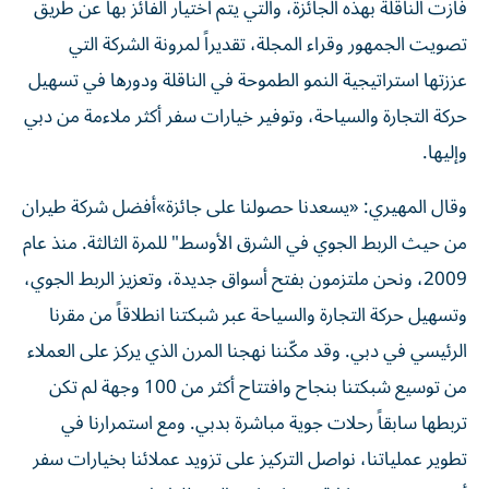
فازت الناقلة بهذه الجائزة، والتي يتم اختيار الفائز بها عن طريق
تصويت الجمهور وقراء المجلة، تقديراً لمرونة الشركة التي
عززتها استراتيجية النمو الطموحة في الناقلة ودورها في تسهيل
حركة التجارة والسياحة، وتوفير خيارات سفر أكثر ملاءمة من دبي
وإليها.
وقال المهيري: «يسعدنا حصولنا على جائزة»أفضل شركة طيران
من حيث الربط الجوي في الشرق الأوسط" للمرة الثالثة. منذ عام
2009، ونحن ملتزمون بفتح أسواق جديدة، وتعزيز الربط الجوي،
وتسهيل حركة التجارة والسياحة عبر شبكتنا انطلاقاً من مقرنا
الرئيسي في دبي. وقد مكّننا نهجنا المرن الذي يركز على العملاء
من توسيع شبكتنا بنجاح وافتتاح أكثر من 100 وجهة لم تكن
تربطها سابقاً رحلات جوية مباشرة بدبي. ومع استمرارنا في
تطوير عملياتنا، نواصل التركيز على تزويد عملائنا بخيارات سفر