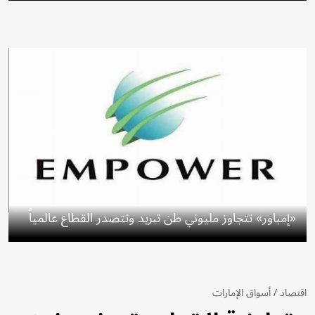
«إمباور» تتجاوز مليوني طن تبريد وتتصدر القطاع عالمياً
اقتصاد
/
أسواق الإمارات