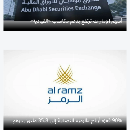
أسهم الإمارات ترتفع بدعم مكاسب «القيادية»
90% قفزة أرباح «الرمز» النصفية إلى 35.8 مليون درهم