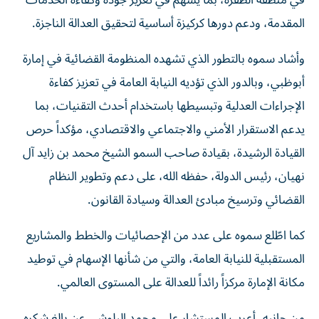
في منطقة الظفرة، بما يسهم في تعزيز جودة وكفاءة الخدمات
المقدمة، ودعم دورها كركيزة أساسية لتحقيق العدالة الناجزة.
وأشاد سموه بالتطور الذي تشهده المنظومة القضائية في إمارة
أبوظبي، وبالدور الذي تؤديه النيابة العامة في تعزيز كفاءة
الإجراءات العدلية وتبسيطها باستخدام أحدث التقنيات، بما
يدعم الاستقرار الأمني والاجتماعي والاقتصادي، مؤكداً حرص
القيادة الرشيدة، بقيادة صاحب السمو الشيخ محمد بن زايد آل
نهيان، رئيس الدولة، حفظه الله، على دعم وتطوير النظام
القضائي وترسيخ مبادئ العدالة وسيادة القانون.
كما اطّلع سموه على عدد من الإحصائيات والخطط والمشاريع
المستقبلية للنيابة العامة، والتي من شأنها الإسهام في توطيد
مكانة الإمارة مركزاً رائداً للعدالة على المستوى العالمي.
من جانبه، أعرب المستشار علي محمد البلوشي عن بالغ شكره