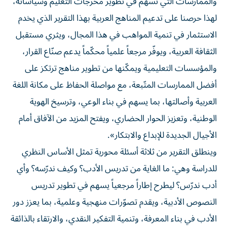
والممارسات التي تسهم في تطوير مخرجات التعليم وسياساته،
لهذا حرصنا على تدعيم المناهج العربية بهذا التقرير الذي يخدم
الاستثمار في تنمية المواهب في هذا المجال، ويثري مستقبل
الثقافة العربية، ويوفّر مرجعاً علمياً محكّماً يدعم صنّاع القرار،
والمؤسسات التعليمية ويمكّنها من تطوير مناهج ترتكز على
أفضل الممارسات المتّبعة، مع مواصلة الحفاظ على مكانة اللغة
العربية وأصالتها، بما يسهم في بناء الوعي، وترسيخ الهوية
الوطنية، وتعزيز الحوار الحضاري، ويفتح المزيد من الآفاق أمام
الأجيال الجديدة للإبداع والابتكار».
وينطلق التقرير من ثلاثة أسئلة محورية تمثل الأساس النظري
للدراسة وهي: ما الغاية من تدريس الأدب؟ وكيف ندرّسه؟ وأي
أدب ندرّس؟ ليطرح إطاراً مرجعياً يسهم في تطوير تدريس
النصوص الأدبية، ويقدم تصوّرات منهجية وعلمية، بما يعزز دور
الأدب في بناء المعرفة، وتنمية التفكير النقدي، والارتقاء بالذائقة