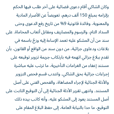
وكان الشاكي أقام دعوى قضائية على آخر طلب فيها الحكم
بإلزامه بمبلغ 150 ألف درهم، تعويضاً عن الأضرار المادية
والمعنوية، وفائدة قانونية 9% من تاريخ رفع الدعوى وحتى
السداد التام، والرسوم والمصاريف ومقابل أتعاب المحاماة. على
سند من أن المشكو عليه تعمد الإساءة إليه وزجّ باسمه في
بلاغات ودعاوى جزائية، من دون سند من الواقع أو القانون، بأن
تقدم ببلاغ جزائي اتهمه فيه بارتكاب جريمة تزوير توقيعه على
مستند إعفاء من الغرامات التأخيرية، ما ترتب عليه مباشرة
إجراءات جزائية بحق الشاكي. وانتدب قسم فحص التزوير
والأدلة الجنائية لإجراء المضاهاة، والفحص الفني على أصل
المستند. وانتهى تقرير الأدلة الجنائية إلى أن التوقيع الثابت على
أصل المستند يعود إلى المشكو عليه، وأنه كاتب بيده ذلك
التوقيع، ما حدا بالنيابة العامة، إلى حفظ البلاغ المقام على
الشاكي إدارياً بعد ثبوت عدم صحته.