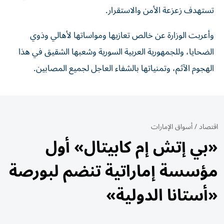
تستهدف زعزعة الأمن والاستقرار.
وأعربت الوزارة عن خالص تعازيها ومواساتها لأهالي وذوي
الضحايا، وللجمهورية العربية السورية وشعبها الشقيق في هذا
الهجوم الآثم، وتمنياتها بالشفاء العاجل لجميع المصابين.
اقتصاد
/
أسواق الإمارات
«بي إتش إم كابيتال» أول
مؤسسة إماراتية تنضم لبورصة
«أستانا الدولية»