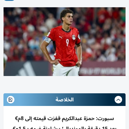
الخلاصة
سبورت: حمزة عبدالكريم قفزت قيمته إلى 8م€
بعد 15 دقيقة بالمونديال؛ برشلونة ضمه بـ1.5م€