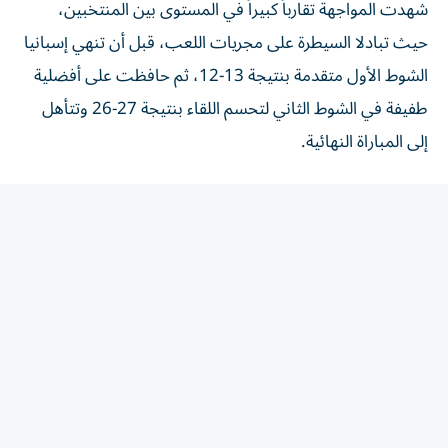
حيث تبادلا السيطرة على مجريات اللعب، قبل أن تنهي إسبانيا
الشوط الأول متقدمة بنتيجة 13-12، ثم حافظت على أفضلية
طفيفة في الشوط الثاني لتحسم اللقاء بنتيجة 27-26 وتتأهل
إلى المباراة النهائية.
إنجاز لناشئات مصر في كأس العالم لليد
قدم منتخب مصر بطولة استثنائية، ونجح في تحقيق سلسلة
من الانتصارات القوية قبل بلوغ نصف النهائي، حيث أنهى دور
المجموعات بالعلامة الكاملة بعد الفوز على:
كرواتيا 27-24
فرنسا 29-24