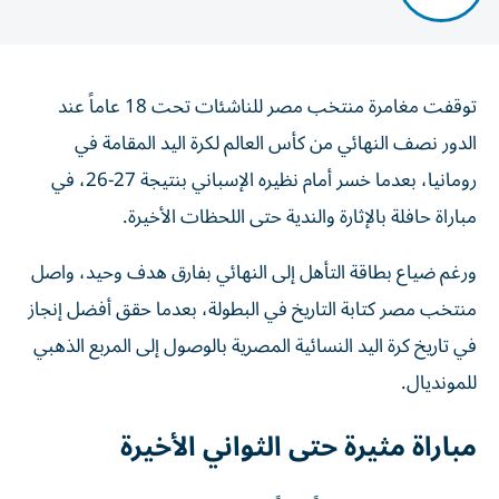
توقفت مغامرة منتخب مصر للناشئات تحت 18 عاماً عند
الدور نصف النهائي من كأس العالم لكرة اليد المقامة في
رومانيا، بعدما خسر أمام نظيره الإسباني بنتيجة 27-26، في
مباراة حافلة بالإثارة والندية حتى اللحظات الأخيرة.
ورغم ضياع بطاقة التأهل إلى النهائي بفارق هدف وحيد، واصل
منتخب مصر كتابة التاريخ في البطولة، بعدما حقق أفضل إنجاز
في تاريخ كرة اليد النسائية المصرية بالوصول إلى المربع الذهبي
للمونديال.
مباراة مثيرة حتى الثواني الأخيرة
شهدت المواجهة تقارباً كبيراً في المستوى بين المنتخبين،