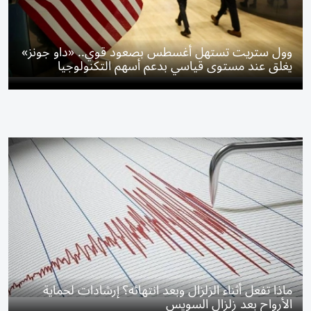
وول ستريت تستهل أغسطس بصعود قوي.. «داو جونز»
يغلق عند مستوى قياسي بدعم أسهم التكنولوجيا
ماذا تفعل أثناء الزلزال وبعد انتهائه؟ إرشادات لحماية
الأرواح بعد زلزال السويس