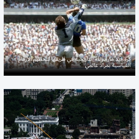
كرة «يد مارادونا» التاريخية في طريقها لتحطيم الأرقام
القياسية بمزاد عالمي